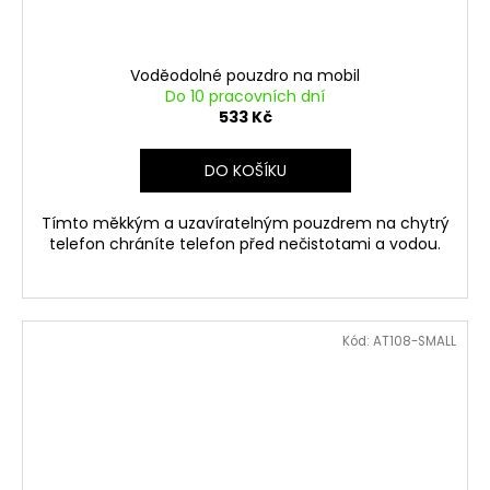
Voděodolné pouzdro na mobil
Do 10 pracovních dní
533 Kč
DO KOŠÍKU
Tímto měkkým a uzavíratelným pouzdrem na chytrý
telefon chráníte telefon před nečistotami a vodou.
Kód:
AT108-SMALL