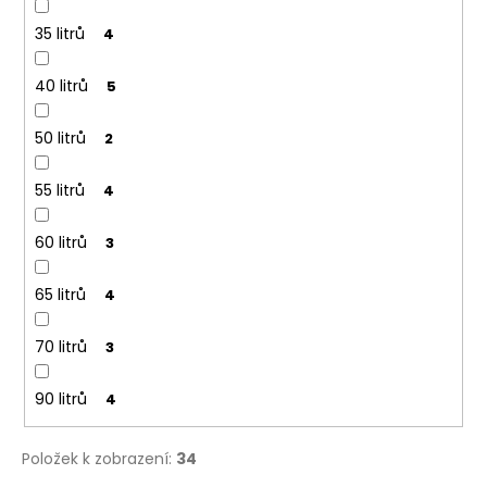
35 litrů
4
40 litrů
5
50 litrů
2
55 litrů
4
60 litrů
3
65 litrů
4
70 litrů
3
90 litrů
4
Položek k zobrazení:
34