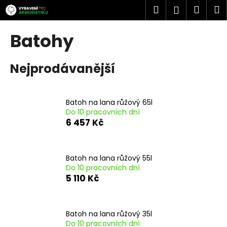
K
Přejít
Hledat
Náku
M
Přihlášen
na
o
obsah
Zpět
Zpět
košík
š
Batohy
í
C
k
Nejprodávanější
o
p
o
Batoh na lana růžový 65l
t
Do 10 pracovních dní
ř
6 457 Kč
e
b
u
Batoh na lana růžový 55l
Do 10 pracovních dní
j
5 110 Kč
e
t
e
Batoh na lana růžový 35l
n
Do 10 pracovních dní