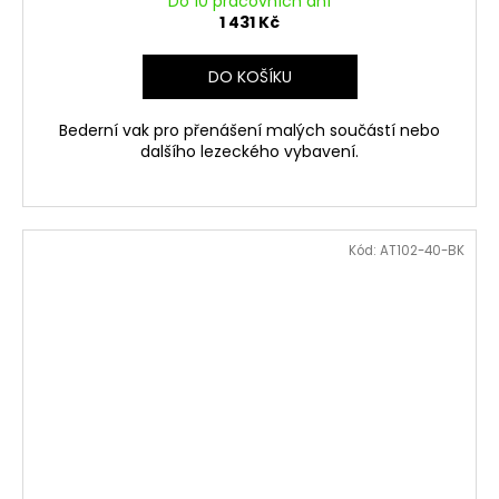
Do 10 pracovních dní
1 431 Kč
DO KOŠÍKU
Bederní vak pro přenášení malých součástí nebo
dalšího lezeckého vybavení.
Kód:
AT102-40-BK