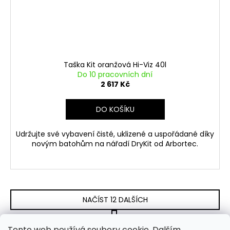
Taška Kit oranžová Hi-Viz 40l
Do 10 pracovních dní
2 617 Kč
DO KOŠÍKU
Udržujte své vybavení čisté, uklizené a uspořádané díky
novým batohům na nářadí DryKit od Arbortec.
NAČÍST 12 DALŠÍCH
S
1
3
t
Tento web používá soubory cookie. Dalším