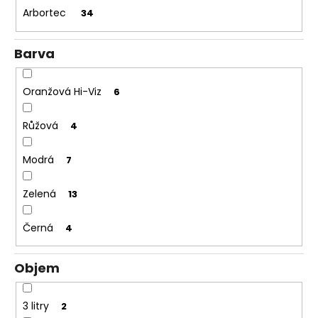
č
Arbortec
34
u
j
e
Barva
m
e
Oranžová Hi-Viz
6
Růžová
4
Modrá
7
Zelená
13
Černá
4
Objem
3 litry
2