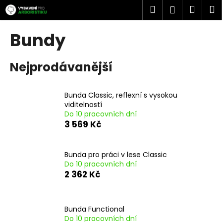
K
Přejít
Hledat
Náku
M
Přihlášen
na
o
obsah
Zpět
Zpět
košík
š
Bundy
í
C
k
Nejprodávanější
o
p
o
Bunda Classic, reflexní s vysokou
t
viditelností
Do 10 pracovních dní
ř
3 569 Kč
e
b
u
Bunda pro práci v lese Classic
Do 10 pracovních dní
j
2 362 Kč
e
t
e
Bunda Functional
n
Do 10 pracovních dní