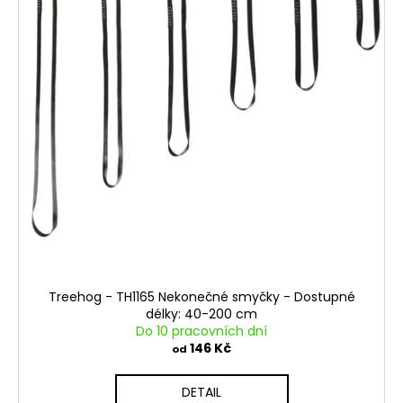
ů
Treehog - TH1165 Nekonečné smyčky - Dostupné
délky: 40-200 cm
Do 10 pracovních dní
146 Kč
od
DETAIL