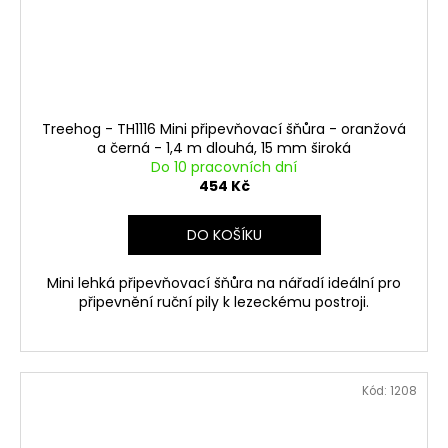
Treehog - TH1116 Mini připevňovací šňůra - oranžová
a černá - 1,4 m dlouhá, 15 mm široká
Do 10 pracovních dní
454 Kč
DO KOŠÍKU
Mini lehká připevňovací šňůra na nářadí ideální pro
připevnění ruční pily k lezeckému postroji.
Kód:
1208