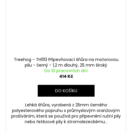
Treehog - TH1113 Připevňovací šňůra na motorovou
pilu - černý - 1,2 m dlouhý, 25 mm široký
Do 10 pracovních dní
414 Kč
DO KOŠÍKU
Lehká šňůra, vyrobená z 25mm černého
polyesterového popruhu s průmyslovým oranžovým
prošíváním, která se používá pro připevnění ruční pily
nebo řetězové pily k stromolezeckému...