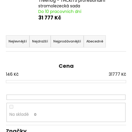
Treehog - THCKIT5 profesionální
a
stromolezecká sada
Do 10 pracovních dní
j
31 777 Kč
í
t
Ř
?
a
Nejlevnější
Nejdražší
Nejprodávanější
Abecedně
z
e
n
Cena
HLEDAT
í
146
Kč
31777
Kč
p
r
D
o
o
d
p
u
o
Na skladě
0
k
r
t
u
Značky