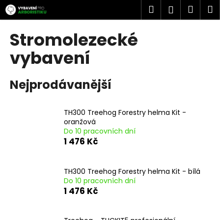
K
Přejít
Hledat
Náku
M
Přihlášen
na
o
obsah
Zpět
Zpět
košík
š
Stromolezecké
í
C
vybavení
k
o
p
Nejprodávanější
o
t
TH300 Treehog Forestry helma Kit -
ř
oranžová
e
Do 10 pracovních dní
b
1 476 Kč
u
j
TH300 Treehog Forestry helma Kit - bílá
e
Do 10 pracovních dní
1 476 Kč
t
e
n