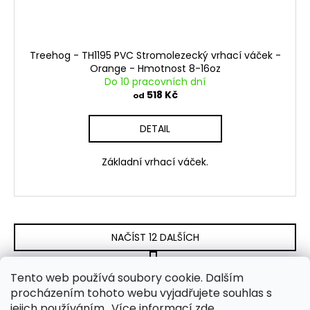
Treehog - TH1195 PVC Stromolezecký vrhací váček -
Orange - Hmotnost 8-16oz
Do 10 pracovních dní
518 Kč
od
DETAIL
Základní vrhací váček.
NAČÍST 12 DALŠÍCH
S
1
6
t
O
Tento web používá soubory cookie. Dalším
r
61
položek celkem
v
procházením tohoto webu vyjadřujete souhlas s
á
NAHORU
l
jejich používáním.. Více informací
zde
.
n