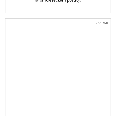
stromolezeckém postroji.
Kód:
941