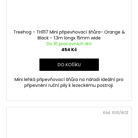
Treehog - TH1117 Mini připevňovací šňůra- Orange &
Black - 1.3m longx 15mm wide
Do 10 pracovních dní
454 Kč
DO KOŠÍKU
Mini lehká připevňovací šňůra na nářadí ideální pro
připevnění ruční pily k lezeckému postroji.
Kód:
1010/8OZ