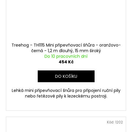
Treehog - TH1115 Mini připevňovací šňůra - oranžovo-
černá - 1,2 m dlouhý, 15 mm široký
Do 10 pracovních dní
454 Kč
DO KOŠÍKU
Lehká mini připevňovací šnůra pro připojení ruční pily
nebo řetězové pily k lezeckému postroji.
Kód:
1202