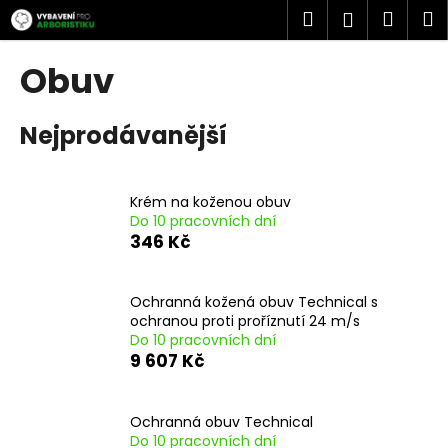
K
Přejít
Hledat
Náku
M
Přihlášen
na
o
obsah
Zpět
Zpět
košík
š
Obuv
í
C
k
Nejprodávanější
o
p
o
Krém na koženou obuv
t
Do 10 pracovních dní
ř
346 Kč
e
b
Ochranná kožená obuv Technical s
u
ochranou proti proříznutí 24 m/s
j
Do 10 pracovních dní
9 607 Kč
e
t
e
Ochranná obuv Technical
n
Do 10 pracovních dní