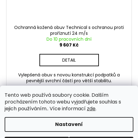
Ochranná kožená obuv Technical s ochranou proti
proříznutí 24 m/s
Do 10 pracovních dní
9 607 Kč
DETAIL
Vylepšená obuv s novou konstrukcí podpatků a
pevnější svrchní částí pro větší stabilitu.
Tento web používá soubory cookie. Dalším
procházením tohoto webu vyjadřujete souhlas s
jejich používáním.. Více informací
zde
.
7
položek celkem
O
v
Nastavení
Z
l
Vytvořil Shoptet
á
á