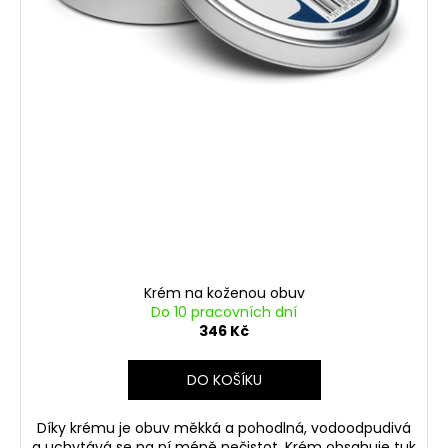
Krém na koženou obuv
Do 10 pracovních dní
346 Kč
DO KOŠÍKU
Díky krému je obuv měkká a pohodlná, vodoodpudivá
a uchytává se na ní méně nečistot. Krém obsahuje tuk