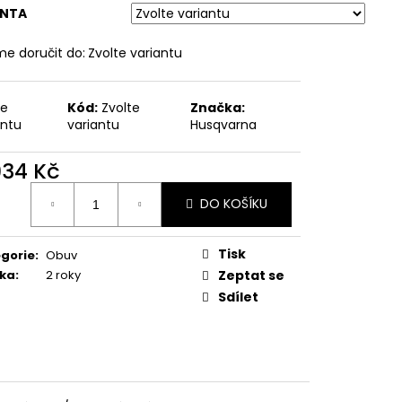
ANTA
e doručit do:
Zvolte variantu
te
Kód:
Zvolte
Značka:
antu
variantu
Husqvarna
934 Kč
ná
DO KOŠÍKU
:
Tisk
gorie
:
Obuv
ka
:
2 roky
Zeptat se
Sdílet