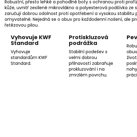
Robustní, přesto lehké a pohodlné boty s ochranou proti proří
kůže, uvnitř zesílené mikrovlákno a polyesterová podšívka ze s
zaručují dobrou odolnost proti opotřebení a vysokou stabilitu
omyvatelné. Nejedná se o obuv pro každodenní nošení, ale pro
řetězovou pilou.
Vyhovuje KWF
Protiskluzová
Pev
Standard
podrážka
Robu
Vyhovuje
Stabilní podešev s
obuv
standardům KWF
velmi dobrou
živo
Standard.
přilnavostí zabraňuje
posk
prokluzování i na
nohy
zmrzlém povrchu.
práci