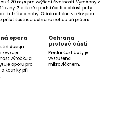
znutí 20 m/s pro zvýšení životnosti. Vyrobeny z
íťoviny. Zesílené spodní části a oblast paty
 pro kotníky a nohy. Odnímatelné vložky jsou
 příležitostnou ochranu nohou při práci s
ná opora
Ochrana
prstové části
stní design
i zvyšuje
Přední část boty je
tnost výrobku a
vyztužena
ytuje oporu pro
mikrovláknem.
 a kotníky při
.