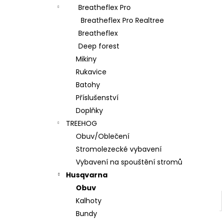
l
Breatheflex Pro
Breatheflex Pro Realtree
Breatheflex
Deep forest
Mikiny
Rukavice
Batohy
Příslušenství
Doplňky
TREEHOG
Obuv/Oblečení
Stromolezecké vybavení
Vybavení na spouštění stromů
Husqvarna
Obuv
Kalhoty
Bundy