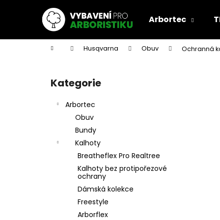
K
Přejít
na
o
Arbortec
T
obsah
Zpět
Zpět
š
do
do
í
Domů
Husqvarna
Obuv
Ochranná ko
k
obchodu
obchodu
P
o
Kategorie
Přeskočit
s
kategorie
t
Arbortec
r
Obuv
a
Bundy
n
Kalhoty
n
Breatheflex Pro Realtree
í
Kalhoty bez protipořezové
p
ochrany
a
Dámská kolekce
n
Freestyle
e
Arborflex