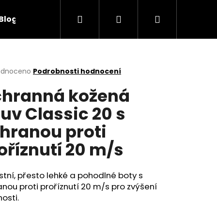
Hledat
Přihlášení
Nákupní
Blog
Obchodní podmínky
Kontakty
košík
rné
odnoceno
Podrobnosti hodnocení
cení
hranná kožená
ktu
uv Classic 20 s
hranou proti
ček.
oříznutí 20 m/s
tní, přesto lehké a pohodlné boty s
nou proti proříznutí 20 m/s pro zvýšení
nosti.