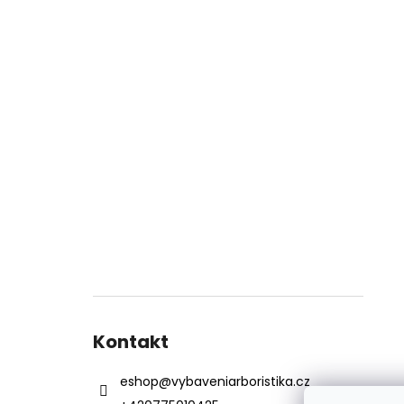
Kontakt
eshop
@
vybaveniarboristika.cz