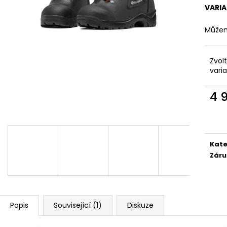
VARI
Můžem
Zvol
vari
4 
Měr
cena
Kate
Záru
Popis
Související (1)
Diskuze