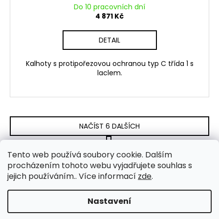
Do 10 pracovních dní
4 871 Kč
DETAIL
Kalhoty s protipořezovou ochranou typ C třída 1 s
laclem.
NAČÍST 6 DALŠÍCH
S
1
2
t
O
Tento web používá soubory cookie. Dalším
r
18
položek celkem
v
procházením tohoto webu vyjadřujete souhlas s
á
NAHORU
l
jejich používáním.. Více informací
zde
.
n
k
á
o
d
Nastavení
Z
v
a
Vytvořil Shoptet
á
á