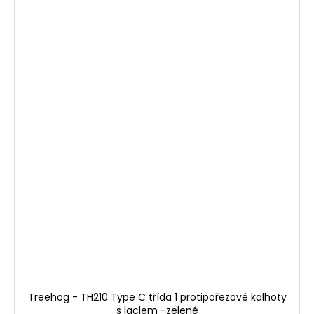
Treehog - TH210 Type C třída 1 protipořezové kalhoty
s laclem -zelené