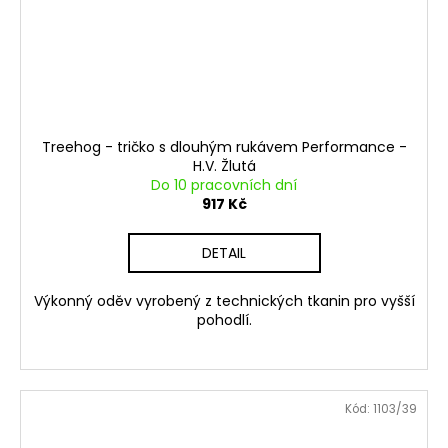
Treehog - tričko s dlouhým rukávem Performance -
H.V. Žlutá
Do 10 pracovních dní
917 Kč
DETAIL
Výkonný oděv vyrobený z technických tkanin pro vyšší
pohodlí.
Kód:
1103/39