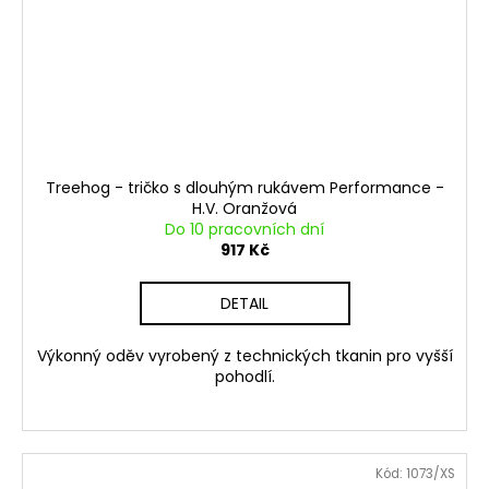
Treehog - tričko s dlouhým rukávem Performance -
H.V. Oranžová
Do 10 pracovních dní
917 Kč
DETAIL
Výkonný oděv vyrobený z technických tkanin pro vyšší
pohodlí.
Kód:
1073/XS