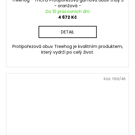
Treehog - THCH5 Protipořezová gumová obuv třídy 3
- oranžová -
Do 10 pracovních dní
4 672 Kč
DETAIL
Protipořezová obuv Treehog je kvalitním produktem,
který vydrží po celý život.
Kód:
1169/46