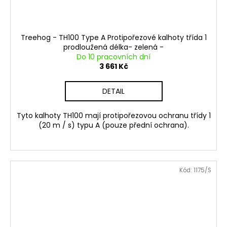
Treehog - TH100 Type A Protipořezové kalhoty třída 1
prodloužená délka- zelená -
Do 10 pracovních dní
3 661 Kč
DETAIL
Tyto kalhoty TH100 mají protipořezovou ochranu třídy 1
(20 m / s) typu A (pouze přední ochrana).
Kód:
1175/S