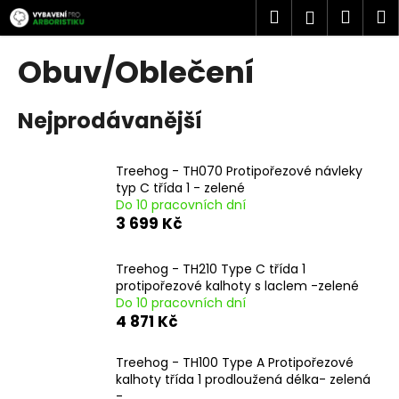
K
Přejít
Hledat
Náku
M
Přihlášen
na
o
obsah
Zpět
Zpět
košík
š
Obuv/Oblečení
í
C
k
Nejprodávanější
o
p
o
Treehog - TH070 Protipořezové návleky
t
typ C třída 1 - zelené
Do 10 pracovních dní
ř
3 699 Kč
e
b
Treehog - TH210 Type C třída 1
u
protipořezové kalhoty s laclem -zelené
j
Do 10 pracovních dní
4 871 Kč
e
t
Treehog - TH100 Type A Protipořezové
e
kalhoty třída 1 prodloužená délka- zelená
n
-