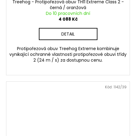
Treehog - Protipořezová obuv TH11 Extreme Class 2 -
černá / oranžová
Do 10 pracovních dní
4 088 Kč
DETAIL
Protipořezová obuv Treehog Extreme kombinuje
vynikající ochranné vlastnosti protipořezové obuvi třídy
2 (24 m / s) za dostupnou cenu.
Kód:
1142/39