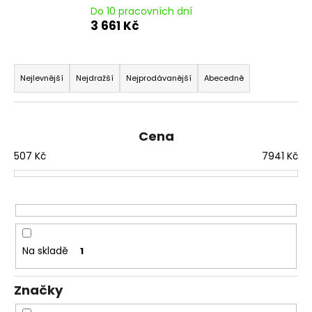
Do 10 pracovních dní
a
3 661 Kč
j
í
Ř
t
a
Nejlevnější
Nejdražší
Nejprodávanější
Abecedně
?
z
e
n
Cena
í
507
Kč
7941
Kč
HLEDAT
p
r
o
D
d
o
u
p
Na skladě
1
k
o
t
r
Značky
ů
u