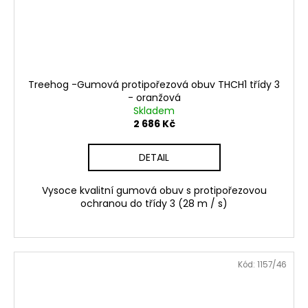
Treehog -Gumová protipořezová obuv THCH1 třídy 3
- oranžová
Skladem
2 686 Kč
DETAIL
Vysoce kvalitní gumová obuv s protipořezovou
ochranou do třídy 3 (28 m / s)
Kód:
1157/46