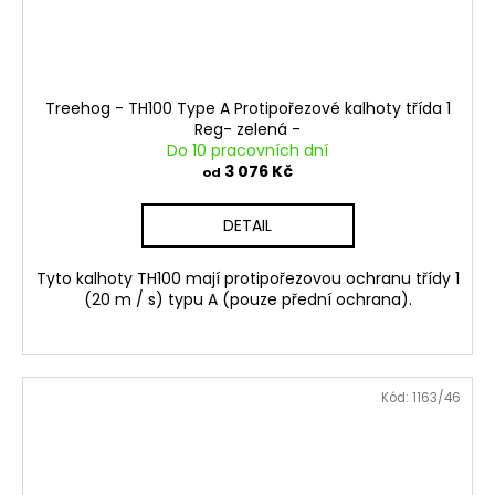
Treehog - TH100 Type A Protipořezové kalhoty třída 1
Reg- zelená -
Do 10 pracovních dní
3 076 Kč
od
DETAIL
Tyto kalhoty TH100 mají protipořezovou ochranu třídy 1
(20 m / s) typu A (pouze přední ochrana).
Kód:
1163/46