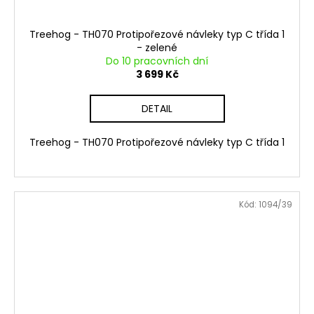
Treehog - TH070 Protipořezové návleky typ C třída 1
- zelené
Do 10 pracovních dní
3 699 Kč
DETAIL
Treehog - TH070 Protipořezové návleky typ C třída 1
Kód:
1094/39