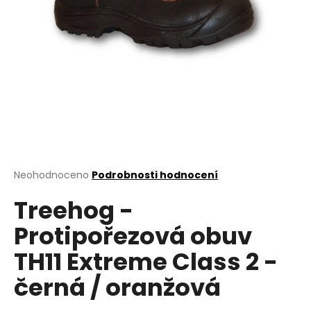
a
j
í
t
?
HLEDAT
Průměrné
Neohodnoceno
Podrobnosti hodnocení
hodnocení
Treehog -
produktu
je
D
Protipořezová obuv
0,0
o
z
p
TH11 Extreme Class 2 -
5
o
hvězdiček.
černá / oranžová
r
u