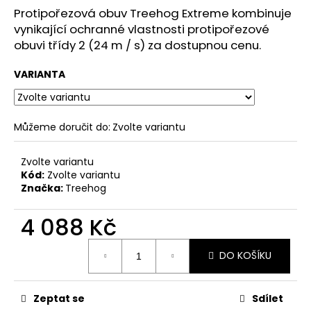
č
Protipořezová obuv Treehog Extreme kombinuje
u
vynikající ochranné vlastnosti protipořezové
j
obuvi třídy 2 (24 m / s) za dostupnou cenu.
e
m
VARIANTA
e
Můžeme doručit do:
Zvolte variantu
Zvolte variantu
Kód:
Zvolte variantu
Značka:
Treehog
4 088 Kč
Měrná
DO KOŠÍKU
cena:
Zeptat se
Sdílet