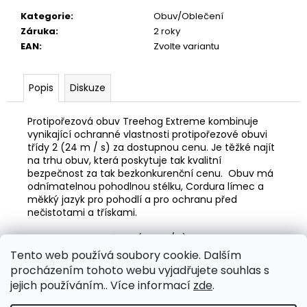
Kategorie
:
Obuv/Oblečení
Záruka
:
2 roky
EAN
:
Zvolte variantu
Popis
Diskuze
Protipořezová obuv Treehog Extreme kombinuje
vynikající ochranné vlastnosti protipořezové obuvi
třídy 2 (24 m / s) za dostupnou cenu.
Je těžké najít
na trhu obuv, která poskytuje tak kvalitní
bezpečnost za tak bezkonkurenční cenu.
Obuv má
odnímatelnou pohodlnou stélku, Cordura límec a
měkký jazyk pro pohodlí a pro ochranu před
nečistotami a třískami.
EN ISO 17249 třída 2 (24 m / s)
Svršek odolný proti otěru
Tento web používá soubory cookie. Dalším
Polstrovaný manšestrový límec
procházením tohoto webu vyjadřujete souhlas s
Ocelová špička odolná vůči 200 joulům
jejich používáním.. Více informací
zde
.
Kompozitní mezipodešev