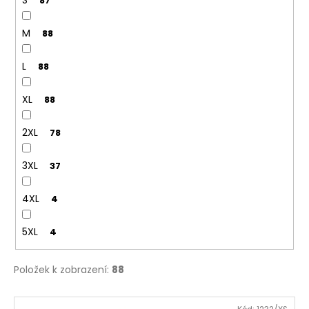
87
M
88
L
88
XL
88
2XL
78
3XL
37
4XL
4
5XL
4
Položek k zobrazení:
88
V