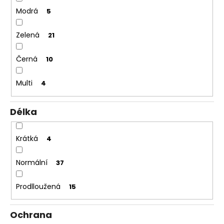
Modrá
5
Zelená
21
Černá
10
Multi
4
Délka
Krátká
4
Normální
37
Prodlloužená
15
Ochrana