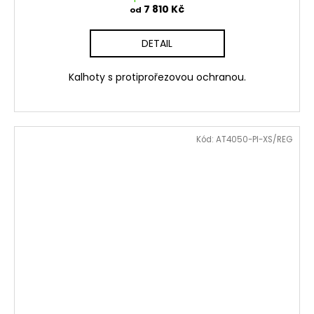
7 810 Kč
od
DETAIL
Kalhoty s protiprořezovou ochranou.
Kód:
AT4050-PI-XS/REG