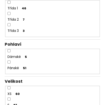
Třída 1
46
Třída 2
7
Třída 3
3
Pohlaví
Dámské
5
Pánské
51
Velikost
XS
60
S