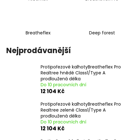
a
j
í
t
Breatheflex
Deep forest
?
Nejprodávanější
Protipořezové kalhotyBreatheflex Pro
HLEDAT
Realtree hnědé Class1/Type A
prodloužená délka
Do 10 pracovních dní
12 104 Kč
D
Protipořezové kalhotyBreatheflex Pro
o
Realtree zelené Class1/Type A
p
prodloužená délka
o
Do 10 pracovních dní
r
12 104 Kč
u