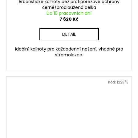
Arboristické kalhoty bez protipořezové ochrany
černé/prodloužená délka
Do 10 pracovních dní
7 620 Kč
DETAIL
Ideální kalhoty pro každodenní nošení, vhodné pro
stromolezce.
Kód:
1223/S