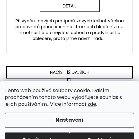
DETAIL
Při výběru nových protiprořezových kalhot většina
pracovníků pracujících na stromech hledá nízkou
hmotnost a co největší pohodlí a prodyšnost u
oblečení, proto jsme navrhli řadu...
NAČÍST 12 DALŠÍCH
S
1
8
t
O
Tento web používá soubory cookie. Dalším
r
88
položek celkem
v
procházením tohoto webu vyjadřujete souhlas s
á
NAHORU
l
jejich používáním.. Více informací
zde
.
n
k
á
o
d
Nastavení
Z
v
a
Vytvořil Shoptet
á
á
c
n
Copyright 2026
Vybavení pro arboristiku
. Všechna
p
í