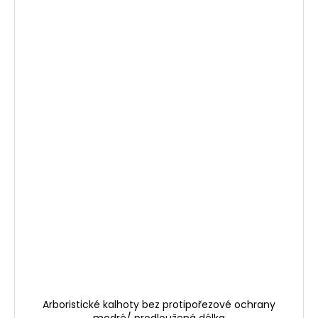
Arboristické kalhoty bez protipořezové ochrany
modré/ prodloužená délka