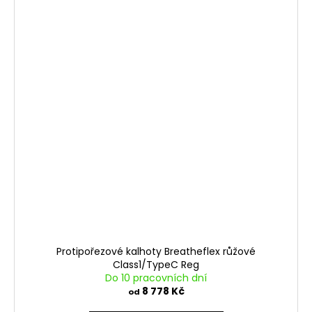
Protipořezové kalhoty Breatheflex růžové
Class1/TypeC Reg
Do 10 pracovních dní
8 778 Kč
od