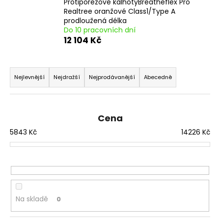
č
Protipořezové kalhotyBreatheflex Pro
u
Realtree oranžové Class1/Type A
prodloužená délka
j
Do 10 pracovních dní
e
12 104 Kč
m
e
Ř
a
Nejlevnější
Nejdražší
Nejprodávanější
Abecedně
z
e
n
Cena
í
5843
Kč
14226
Kč
p
r
o
d
u
Na skladě
0
k
t