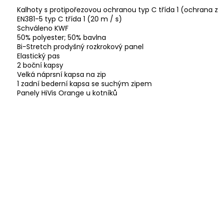
Kalhoty s protipořezovou ochranou
typ C třída 1
(ochrana ze
EN381-5 typ C třída 1 (20 m / s)
Schváleno KWF
50% polyester;
50% bavlna
Bi-Stretch prodyšný rozkrokový panel
Elastický pas
2 boční kapsy
Velká náprsní kapsa na zip
1 zadní bederní kapsa se suchým zipem
Panely HiVis Orange u kotníků