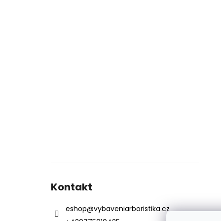
Kontakt
eshop
@
vybaveniarboristika.cz