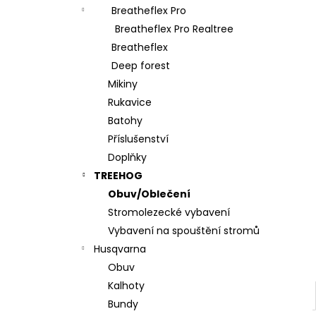
l
Breatheflex Pro
Breatheflex Pro Realtree
Breatheflex
Deep forest
Mikiny
Rukavice
Batohy
Příslušenství
Doplňky
TREEHOG
Obuv/Oblečení
Stromolezecké vybavení
Vybavení na spouštění stromů
Husqvarna
Obuv
Kalhoty
Bundy