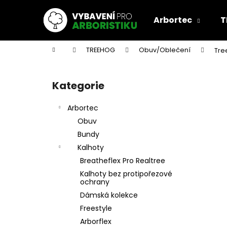
K
Přejít
na
o
Arbortec
T
obsah
Zpět
Zpět
š
do
do
í
Domů
TREEHOG
Obuv/Oblečení
Tre
k
obchodu
obchodu
P
o
Kategorie
Přeskočit
s
kategorie
t
Arbortec
r
Obuv
a
Bundy
n
Kalhoty
n
Breatheflex Pro Realtree
í
Kalhoty bez protipořezové
p
ochrany
a
Dámská kolekce
n
Freestyle
e
Arborflex