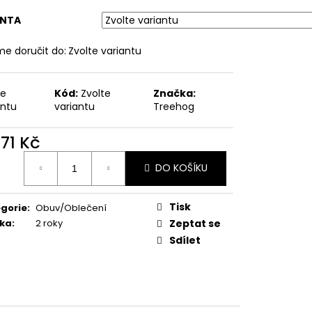
ANTA
e doručit do:
Zvolte variantu
te
Kód:
Zvolte
Značka:
antu
variantu
Treehog
871 Kč
ná
DO KOŠÍKU
:
Tisk
gorie
:
Obuv/Oblečení
ka
:
2 roky
Zeptat se
Sdílet