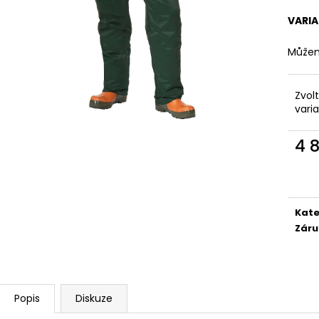
VARI
Můžem
Zvol
vari
4 
Měr
cena
Kate
Záru
Popis
Diskuze