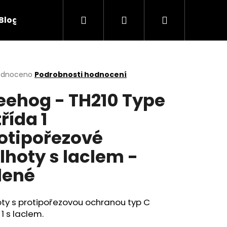
Hledat
Přihlášení
Nákupní
Blog
Obchodní podmínky
Kontakty
košík
rné
odnoceno
Podrobnosti hodnocení
cení
eehog - TH210 Type
ktu
třída 1
otipořezové
ček.
lhoty s laclem -
lené
oty s protipořezovou ochranou
typ C
 1 s laclem.