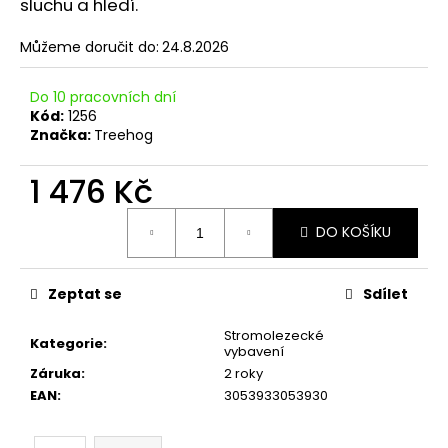
č
sluchu a hledí.
u
j
Můžeme doručit do:
24.8.2026
e
m
Do 10 pracovních dní
e
Kód:
1256
Značka:
Treehog
1 476 Kč
Měrná
DO KOŠÍKU
cena:
Zeptat se
Sdílet
Stromolezecké
Kategorie
:
vybavení
Záruka
:
2 roky
EAN
:
3053933053930