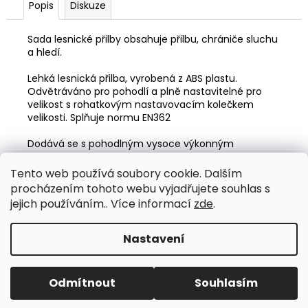
Popis
Diskuze
Sada lesnické přilby obsahuje přilbu, chrániče sluchu
a hledí.
Lehká lesnická přilba, vyrobená z ABS plastu.
Odvětráváno pro pohodlí a plně nastavitelné pro
velikost s rohatkovým nastavovacím kolečkem
velikosti.
Splňuje normu EN362
Dodává se s pohodlným vysoce výkonným
chráničem sluchu, který vyhovuje normě EN352-3,
hodnocení SNR: 29 dB
Tento web používá soubory cookie. Dalším
procházením tohoto webu vyjadřujete souhlas s
Vyměnitelný zorník z mřížky nabízející plnou
jejich používáním.. Více informací
zde
.
ochranu obličeje a dobrou viditelnost.
Nastavení
Z
Vytvořil Shoptet
á
Copyright 2026
Vybavení pro arboristiku
. Všechna
p
Odmítnout
Souhlasím
práva vyhrazena.
Upravit nastavení cookies
a