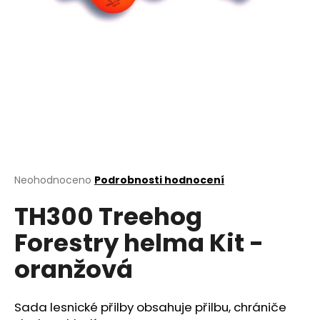
a
j
í
t
?
HLEDAT
Průměrné
Neohodnoceno
Podrobnosti hodnocení
hodnocení
TH300 Treehog
produktu
je
D
Forestry helma Kit -
0,0
o
z
p
oranžová
5
o
hvězdiček.
r
u
Sada lesnické přilby obsahuje přilbu, chrániče