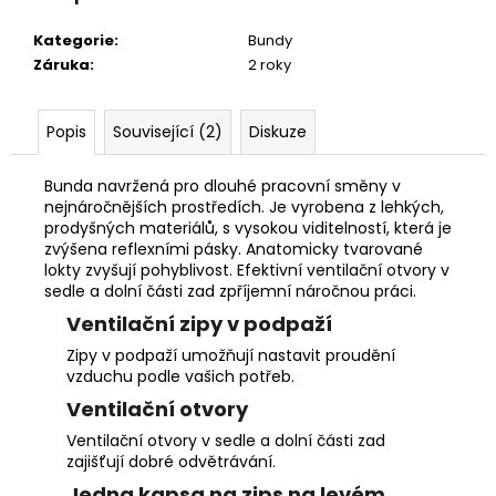
Kategorie
:
Bundy
Záruka
:
2 roky
Popis
Související (2)
Diskuze
Bunda navržená pro dlouhé pracovní směny v
nejnáročnějších prostředích. Je vyrobena z lehkých,
prodyšných materiálů, s vysokou viditelností, která je
zvýšena reflexními pásky. Anatomicky tvarované
lokty zvyšují pohyblivost. Efektivní ventilační otvory v
sedle a dolní části zad zpříjemní náročnou práci.
Ventilační zipy v podpaží
Zipy v podpaží umožňují nastavit proudění
vzduchu podle vašich potřeb.
Ventilační otvory
Ventilační otvory v sedle a dolní části zad
zajišťují dobré odvětrávání.
Jedna kapsa na zips na levém