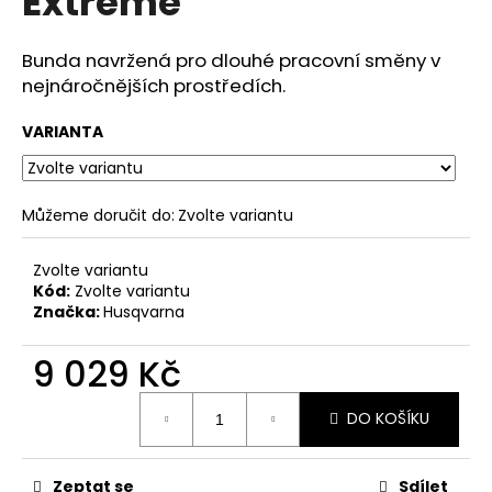
Extreme
č
z
u
5
j
hvězdiček.
Bunda navržená pro dlouhé pracovní směny v
e
nejnáročnějších prostředích.
m
e
VARIANTA
Můžeme doručit do:
Zvolte variantu
Zvolte variantu
Kód:
Zvolte variantu
Značka:
Husqvarna
9 029 Kč
Měrná
DO KOŠÍKU
cena:
Zeptat se
Sdílet