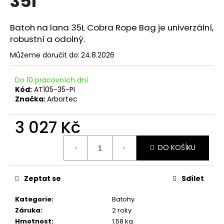
35l
č
z
u
5
j
hvězdiček.
Batoh na lana 35L Cobra Rope Bag je univerzální,
e
robustní a odolný.
m
e
Můžeme doručit do:
24.8.2026
Do 10 pracovních dní
Kód:
AT105-35-PI
Značka:
Arbortec
3 027 Kč
Měrná
DO KOŠÍKU
cena:
Zeptat se
Sdílet
Kategorie
:
Batohy
Záruka
:
2 roky
Hmotnost
:
1.58 kg