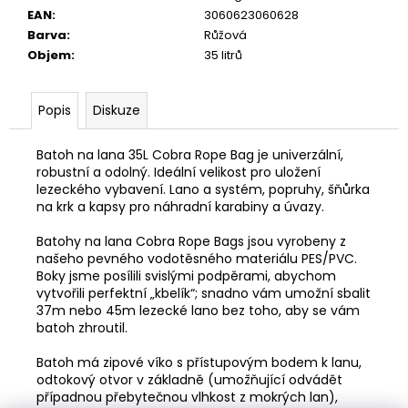
EAN
:
3060623060628
Barva
:
Růžová
Objem
:
35 litrů
Popis
Diskuze
Batoh na lana 35L Cobra Rope Bag je univerzální,
robustní a odolný. Ideální velikost pro uložení
lezeckého vybavení. Lano a systém, popruhy, šňůrka
na krk a kapsy pro náhradní karabiny a úvazy.
Batohy na lana Cobra Rope Bags jsou vyrobeny z
našeho pevného vodotěsného materiálu PES/PVC.
Boky jsme posílili svislými podpěrami, abychom
vytvořili perfektní „kbelík“; snadno vám umožní sbalit
37m nebo 45m lezecké lano bez toho, aby se vám
batoh zhroutil.
Batoh má zipové víko s přístupovým bodem k lanu,
odtokový otvor v základně (umožňující odvádět
případnou přebytečnou vlhkost z mokrých lan),