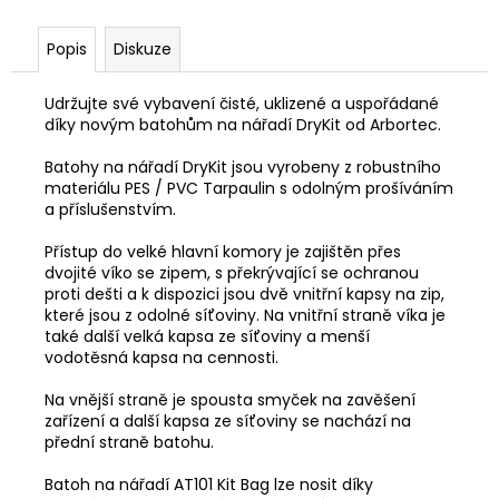
Popis
Diskuze
Udržujte své vybavení čisté, uklizené a uspořádané
díky novým batohům na nářadí DryKit od Arbortec.
Batohy na nářadí DryKit jsou vyrobeny z robustního
materiálu PES / PVC Tarpaulin s odolným prošíváním
a příslušenstvím.
Přístup do velké hlavní komory je zajištěn přes
dvojité víko se zipem, s překrývající se ochranou
proti dešti a k dispozici jsou dvě vnitřní kapsy na zip,
které jsou z odolné síťoviny. Na vnitřní straně víka je
také další velká kapsa ze síťoviny a menší
vodotěsná kapsa na cennosti.
Na vnější straně je spousta smyček na zavěšení
zařízení a další kapsa ze síťoviny se nachází na
přední straně batohu.
Batoh na nářadí AT101 Kit Bag lze nosit díky