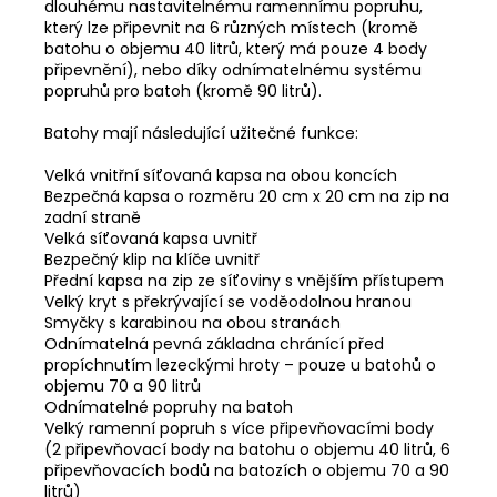
dlouhému nastavitelnému ramennímu popruhu,
který lze připevnit na 6 různých místech (kromě
batohu o objemu 40 litrů, který má pouze 4 body
připevnění), nebo díky odnímatelnému systému
popruhů pro batoh (kromě 90 litrů).
Batohy mají následující užitečné funkce:
Velká vnitřní síťovaná kapsa na obou koncích
Bezpečná kapsa o rozměru 20 cm x 20 cm na zip na
zadní straně
Velká síťovaná kapsa uvnitř
Bezpečný klip na klíče uvnitř
Přední kapsa na zip ze síťoviny s vnějším přístupem
Velký kryt s překrývající se voděodolnou hranou
Smyčky s karabinou na obou stranách
Odnímatelná pevná základna chránící před
propíchnutím lezeckými hroty – pouze u batohů o
objemu 70 a 90 litrů
Odnímatelné popruhy na batoh
Velký ramenní popruh s více připevňovacími body
(2 připevňovací body na batohu o objemu 40 litrů, 6
připevňovacích bodů na batozích o objemu 70 a 90
litrů)