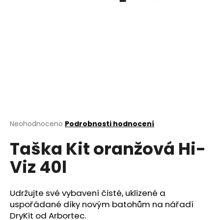
a
j
í
t
?
HLEDAT
Průměrné
Neohodnoceno
Podrobnosti hodnocení
hodnocení
Taška Kit oranžová Hi-
produktu
je
D
Viz 40l
0,0
o
z
p
5
o
hvězdiček.
Udržujte své vybavení čisté, uklizené a
r
uspořádané díky novým batohům na nářadí
u
DryKit od Arbortec.