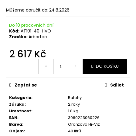
č
u
Můžeme doručit do:
24.8.2026
j
e
Do 10 pracovních dní
m
Kód:
AT101-40-HVO
e
Značka:
Arbortec
2 617 Kč
Měrná
DO KOŠÍKU
cena:
Zeptat se
Sdílet
Kategorie
:
Batohy
Záruka
:
2 roky
Hmotnost
:
1.8 kg
EAN
:
3060223060226
Barva
:
Oranžová Hi-Viz
Objem
:
40 litrů