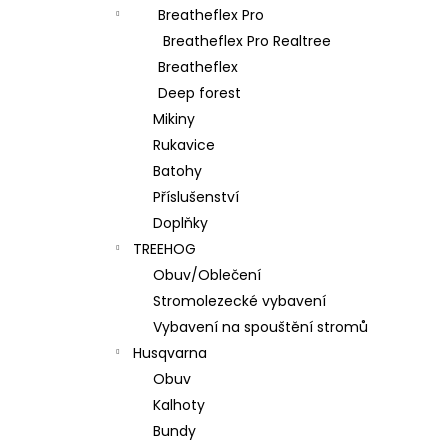
l
Breatheflex Pro
Breatheflex Pro Realtree
Breatheflex
Deep forest
Mikiny
Rukavice
Batohy
Příslušenství
Doplňky
TREEHOG
Obuv/Oblečení
Stromolezecké vybavení
Vybavení na spouštění stromů
Husqvarna
Obuv
Kalhoty
Bundy