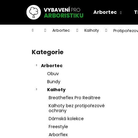
K
Přejít
na
o
Arbortec
T
obsah
Zpět
Zpět
š
do
do
í
Domů
Arbortec
Kalhoty
Protipořezo
k
obchodu
obchodu
P
o
Kategorie
Přeskočit
s
kategorie
t
Arbortec
r
Obuv
a
Bundy
n
Kalhoty
n
Breatheflex Pro Realtree
í
Kalhoty bez protipořezové
p
ochrany
a
Dámská kolekce
n
Freestyle
e
Arborflex