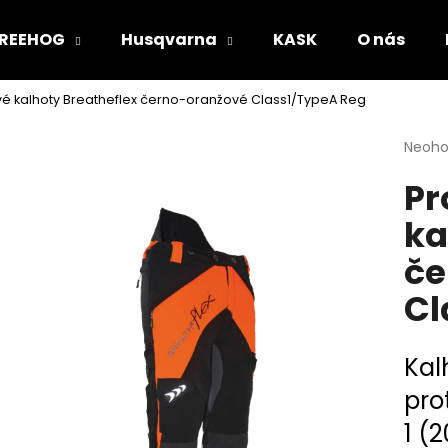
REEHOG
Husqvarna
KASK
O nás
vé kalhoty Breatheflex černo-oranžové Class1/TypeA Reg
Co potřebujete najít?
Průmě
Neoh
hodno
Pr
produ
HLEDAT
je
ka
0,0
z
če
5
Doporučujeme
hvězdi
Cl
Kal
pro
1 (