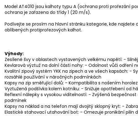
Model AT4010 jsou kalhoty typu A (ochrana proti prořezání p
ochrana je zařazena do třídy 1 (20 m/s).
Podívejte se prosím na hlavní stránku kategorie, kde najdete
oblíbených protiprořezových kalhot.
Výhody:
Zesílené švy v oblastech vystavených velkému napětí: - Silnějš
Kevlarová výztuž na dolní části nohy: - Odolnost vůči odření n
Kvalitní zipový systém YKK na zipech a ve všech kapsách: - Sy
rozsáhlé používání v náročných podmínkách
Kapsy na zip směřující dolů: - Kompatibilita s nošením horole
Vyztužená podšívka kolem kotníku: - Snižuje opotřebení od há
Reflexní nálepky s vysokou viditelností: - Zvýšená bezpečnost 
podmínek
Kapsy na náklad a na telefon mají dvojitý sklopný kryt: - Zabra
Elastické stahovací utahování bot: - Omezuje pronikání pilin 