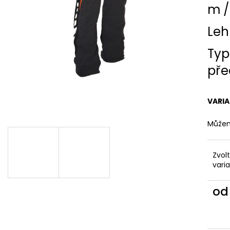
m /
Leh
Typ
pře
VARI
Můžem
Zvol
vari
o
Měr
cena