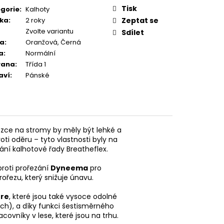
Tisk
gorie
:
Kalhoty
ka
:
2 roky
Zeptat se
Zvolte variantu
Sdílet
va
:
Oranžová, Černá
a
:
Normální
rana
:
Třída 1
aví
:
Pánské
lezce na stromy by měly být lehké a
ti oděru – tyto vlastnosti byly na
ní kalhotové řady Breatheflex.
roti prořezání
Dyneema
pro
ořezu, který snižuje únavu.
re
, které jsou také vysoce odolné
ech), a díky funkci šestisměrného
covníky v lese, které jsou na trhu.