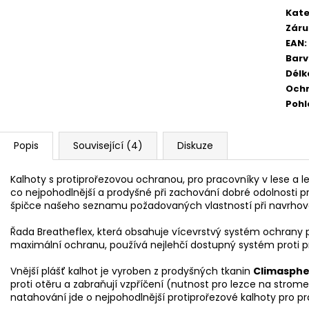
Kate
Záru
EAN
:
Bar
Délk
Och
Pohl
Popis
Související (4)
Diskuze
Kalhoty s protiprořezovou ochranou, pro pracovníky v lese a 
co nejpohodlnější a prodyšné při zachování dobré odolnosti pro
špičce našeho seznamu požadovaných vlastností při navrhová
Řada Breatheflex, která obsahuje vícevrstvý systém ochrany p
maximální ochranu, používá nejlehčí dostupný systém proti pr
Vnější plášť kalhot je vyroben z prodyšných tkanin
Climasphe
proti otěru a zabraňují vzpříčení (nutnost pro lezce na strom
natahování jde o nejpohodlnější protiprořezové kalhoty pro pra