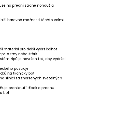
ouze na přední straně nohou) a
 další barevné možnosti těchto velmi
í materiál pro delší výdrž kalhot
apř. o trny nebo štěrk
stém zipů je navržen tak, aby vydržel
zeckého postroje
čků na tkaničky bot
na silnici za zhoršených světelných
ňuje proniknutí třísek a prachu
do bot