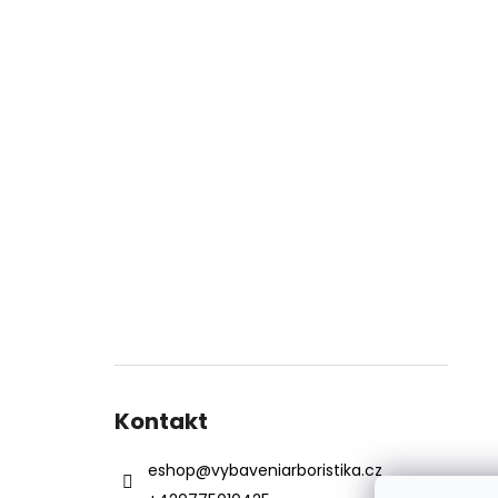
Kontakt
eshop
@
vybaveniarboristika.cz