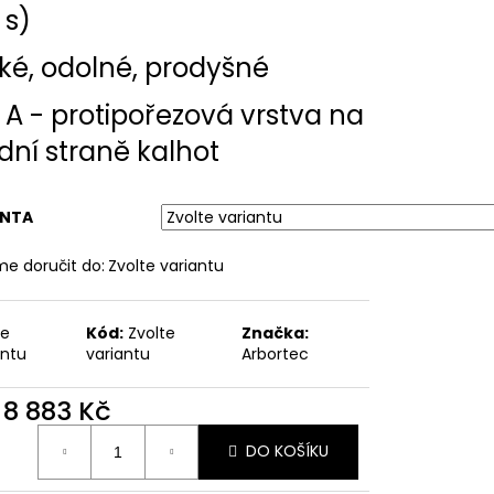
 s)
ké, odolné, prodyšné
 A - protipořezová vrstva na
dní straně kalhot
ANTA
e doručit do:
Zvolte variantu
te
Kód:
Zvolte
Značka:
antu
variantu
Arbortec
d
8 883 Kč
ná
DO KOŠÍKU
: