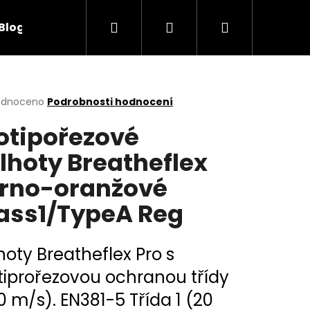
Hledat
Přihlášení
Nákupní
Blog
Obchodní podmínky
Kontakty
košík
rné
odnoceno
Podrobnosti hodnocení
cení
otipořezové
ktu
lhoty Breatheflex
rno-oranžové
ček.
ass1/TypeA Reg
hoty Breatheflex Pro s
tiprořezovou ochranou třídy
20 m/s). EN381-5 Třída 1 (20