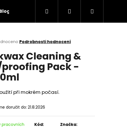
Hledat
Přihlášení
Nákupní
Blog
Obchodní podmínky
Kontakty
košík
rné
odnoceno
Podrobnosti hodnocení
cení
kwax Cleaning &
ktu
proofing Pack -
00ml
ček.
oužití při mokrém počasí.
e doručit do:
21.8.2026
0 pracovních
Kód:
Značka: