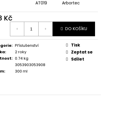
AT019
Arbortec
8 Kč
ná
DO KOŠÍKU
:
Tisk
gorie
:
Příslušenství
ka
:
2 roky
Zeptat se
tnost
:
0.74 kg
Sdílet
3053903053908
em
:
300 ml