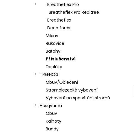
l
Breatheflex Pro
Breatheflex Pro Realtree
Breatheflex
Deep forest
Mikiny
Rukavice
Batohy
Příslušenství
Doplňky
TREEHOG
Obuv/Oblečení
Stromolezecké vybavení
Vybavení na spouštění stromů
Husqvarna
Obuv
Kalhoty
Bundy