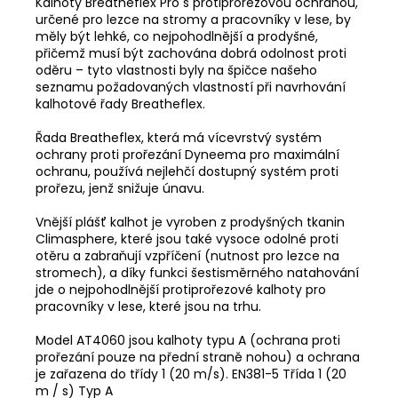
Kalhoty Breatheflex Pro s protiprořezovou ochranou,
určené pro lezce na stromy a pracovníky v lese, by
měly být lehké, co nejpohodlnější a prodyšné,
přičemž musí být zachována dobrá odolnost proti
oděru – tyto vlastnosti byly na špičce našeho
seznamu požadovaných vlastností při navrhování
kalhotové řady Breatheflex.
Řada Breatheflex, která má vícevrstvý systém
ochrany proti prořezání Dyneema pro maximální
ochranu, používá nejlehčí dostupný systém proti
prořezu, jenž snižuje únavu.
Vnější plášť kalhot je vyroben z prodyšných tkanin
Climasphere, které jsou také vysoce odolné proti
otěru a zabraňují vzpříčení (nutnost pro lezce na
stromech), a díky funkci šestisměrného natahování
jde o nejpohodlnější protiprořezové kalhoty pro
pracovníky v lese, které jsou na trhu.
Model AT4060 jsou kalhoty typu A (ochrana proti
prořezání pouze na přední straně nohou) a ochrana
je zařazena do třídy 1 (20 m/s). EN381-5 Třída 1 (20
m / s) Typ A