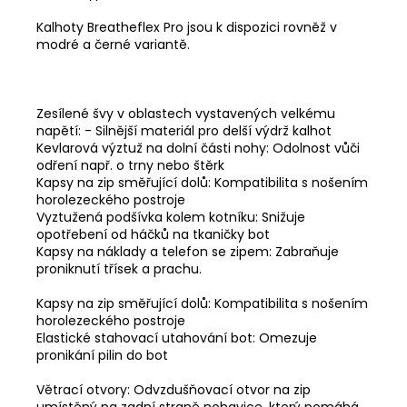
Kalhoty Breatheflex Pro jsou k dispozici rovněž v
modré a černé variantě.
Zesílené švy v oblastech vystavených velkému
napětí: - Silnější materiál pro delší výdrž kalhot
Kevlarová výztuž na dolní části nohy: Odolnost vůči
odření např. o trny nebo štěrk
Kapsy na zip směřující dolů: Kompatibilita s nošením
horolezeckého postroje
Vyztužená podšívka kolem kotníku: Snižuje
opotřebení od háčků na tkaničky bot
Kapsy na náklady a telefon se zipem: Zabraňuje
proniknutí třísek a prachu.
Kapsy na zip směřující dolů: Kompatibilita s nošením
horolezeckého postroje
Elastické stahovací utahování bot: Omezuje
pronikání pilin do bot
Větrací otvory: Odvzdušňovací otvor na zip
umístěný na zadní straně nohavice, který pomáhá