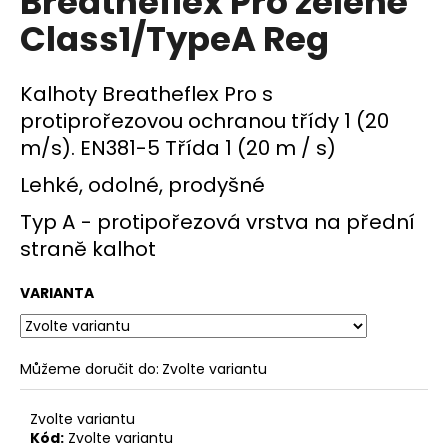
Breatheflex Pro zelené
č
z
u
Class1/TypeA Reg
5
j
hvězdiček.
e
m
Kalhoty Breatheflex Pro s
e
protiprořezovou ochranou třídy 1 (20
m/s). EN381-5 Třída 1 (20 m / s)
Lehké, odolné, prodyšné
Typ A - protipořezová vrstva na přední
straně kalhot
VARIANTA
Můžeme doručit do:
Zvolte variantu
Zvolte variantu
Kód:
Zvolte variantu