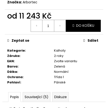
Značka:
Arbortec
od
11 243 Kč
Měrná
DO KOŠÍKU
cena:
Zeptat se
Sdílet
Kategorie
:
Kalhoty
Záruka
:
2 roky
EAN
:
Zvolte variantu
Barva
:
Zelená
Délka
:
Normální
Ochrana
:
Třída 1
Pohlaví
:
Pánské
Popis
Související (5)
Diskuze