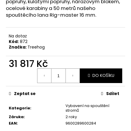
č
popruhy, kulatými popruhy, nárazovým blokem,
u
ocelové karabiny a 50 metrů našeho
j
spouštěcího lana Rig-master 16 mm.
e
m
e
Na dotaz
Kód:
872
Značka:
Treehog
31 817 Kč
Měrná
DO KOŠÍKU
cena:
Zeptat se
Sdílet
Vybavení na spouštění
Kategorie
:
stromů
Záruka
:
2 roky
EAN
:
9600289600284