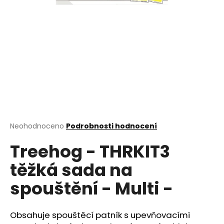
a
j
í
t
?
HLEDAT
Průměrné
Neohodnoceno
Podrobnosti hodnocení
hodnocení
Treehog - THRKIT3
produktu
je
D
těžká sada na
0,0
o
z
p
spouštění - Multi -
5
o
hvězdiček.
r
u
Obsahuje spouštěcí patník s upevňovacími