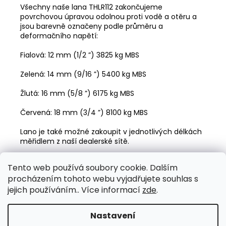
Všechny naše lana THLR112 zakončujeme
povrchovou úpravou odolnou proti vodě a otěru a
jsou barevně označeny podle průměru a
deformačního napětí:
Fialová: 12 mm (1/2 ”) 3825 kg MBS
Zelená: 14 mm (9/16 ”) 5400 kg MBS
Žlutá: 16 mm (5/8 ”) 6175 kg MBS
Červená: 18 mm (3/4 ”) 8100 kg MBS
Lano je také možné zakoupit v jednotlivých délkách
měřidlem z naší dealerské sítě.
Dvojitá pletená konstrukce
Tento web používá soubory cookie. Dalším
100% polyester
procházením tohoto webu vyjadřujete souhlas s
MBS: 3780 kg
Délky 50 m, 100 m nebo 200 m
jejich používáním.. Více informací
zde
.
Nastavení
Z
Vytvořil Shoptet