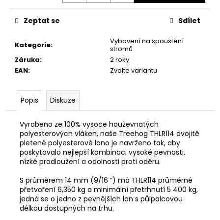
Zeptat se
Sdílet
Vybavení na spouštění
Kategorie
:
stromů
Záruka
:
2 roky
EAN
:
Zvolte variantu
Popis
Diskuze
Vyrobeno ze 100% vysoce houževnatých
polyesterových vláken, naše Treehog THLR114 dvojitě
pletené polyesterové lano je navrženo tak, aby
poskytovalo nejlepší kombinaci vysoké pevnosti,
nízké prodloužení a odolnosti proti oděru.
S průměrem 14 mm (9/16 ”) má THLR114 průměrné
přetvoření 6,350 kg a minimální přetrhnutí 5 400 kg,
jedná se o jedno z pevnějších lan s půlpalcovou
délkou dostupných na trhu.