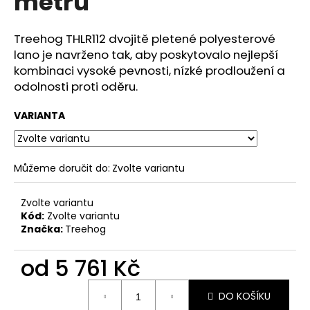
metrů
č
u
j
Treehog THLR112 dvojitě pletené polyesterové
e
lano je navrženo tak, aby poskytovalo nejlepší
m
kombinaci vysoké pevnosti, nízké prodloužení a
e
odolnosti proti oděru.
VARIANTA
Můžeme doručit do:
Zvolte variantu
Zvolte variantu
Kód:
Zvolte variantu
Značka:
Treehog
od
5 761 Kč
Měrná
DO KOŠÍKU
cena: