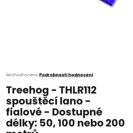
a
j
í
t
?
HLEDAT
Průměrné
Neohodnoceno
Podrobnosti hodnocení
hodnocení
Treehog - THLR112
produktu
je
D
spouštěcí lano -
0,0
o
z
p
fialové - Dostupné
5
o
hvězdiček.
délky: 50, 100 nebo 200
r
u