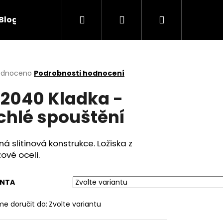
Hledat
Přihlášení
Nákupní
Blog
Obchodní podmínky
Kontakty
košík
rné
odnoceno
Podrobnosti hodnocení
cení
2040 Kladka -
ktu
chlé spouštění
ček.
á slitinová konstrukce. Ložiska z
ové oceli
.
ANTA
e doručit do:
Zvolte variantu