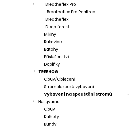
l
Breatheflex Pro
Breatheflex Pro Realtree
Breatheflex
Deep forest
Mikiny
Rukavice
Batohy
Příslušenství
Doplňky
TREEHOG
Obuv/Oblečení
Stromolezecké vybavení
Vybavení na spouštění stromů
Husqvarna
Obuv
Kalhoty
Bundy