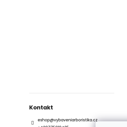
Kontakt
eshop
@
vybaveniarboristika.cz