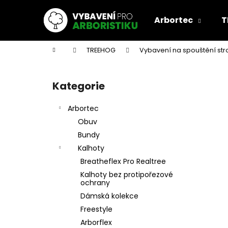
K
Přejít
na
o
Arbortec
T
obsah
Zpět
Zpět
š
do
do
í
Domů
TREEHOG
Vybavení na spouštění st
k
obchodu
obchodu
P
o
Kategorie
Přeskočit
s
kategorie
t
Arbortec
r
Obuv
a
Bundy
n
Kalhoty
n
Breatheflex Pro Realtree
í
Kalhoty bez protipořezové
p
ochrany
a
Dámská kolekce
n
Freestyle
e
Arborflex