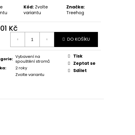
te
Kód:
Zvolte
Značka:
antu
variantu
Treehog
801 Kč
ná
DO KOŠÍKU
:
Tisk
Vybavení na
gorie
:
spouštění stromů
Zeptat se
ka
:
2 roky
Sdílet
Zvolte variantu