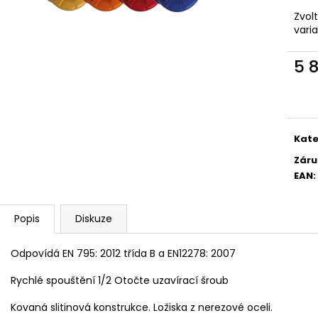
Zvol
vari
5 
Měr
cena
Kate
Záru
EAN
:
Popis
Diskuze
Odpovídá EN 795: 2012 třída B a EN12278: 2007
Rychlé spouštění 1/2 Otočte uzavírací šroub
Kovaná slitinová konstrukce. Ložiska z nerezové oceli
.