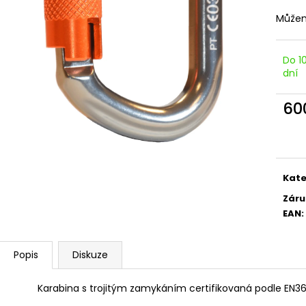
Můžem
Do 1
dní
60
Měr
cena
Kate
Záru
EAN
:
Popis
Diskuze
Karabina s trojitým zamykáním certifikovaná podle EN36