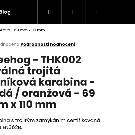
Hledat
Přihlášení
Nákupní
Blog
Obchodní podmínky
Kontakty
anžová - 69 mm x 110 mm
košík
rné
odnoceno
Podrobnosti hodnocení
cení
eehog - THK002
ktu
álná trojitá
iníková karabina -
ček.
dá / oranžová - 69
 x 110 mm
ina s trojitým zamykáním certifikovaná
e EN362B.