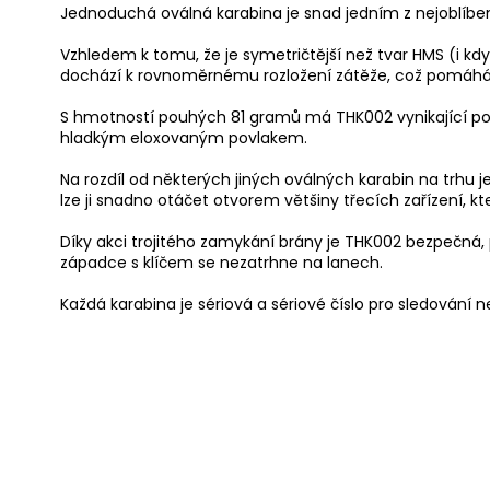
Jednoduchá oválná karabina je snad jedním z nejoblíben
Vzhledem k tomu, že je symetričtější než tvar HMS (i když
dochází k rovnoměrnému rozložení zátěže, což pomáhá 
S hmotností pouhých 81 gramů má THK002 vynikající p
hladkým eloxovaným povlakem.
Na rozdíl od některých jiných oválných karabin na trhu j
lze ji snadno otáčet otvorem většiny třecích zařízení, kt
Díky akci trojitého zamykání brány je THK002 bezpečná,
západce s klíčem se nezatrhne na lanech.
Každá karabina je sériová a sériové číslo pro sledování n