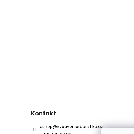
Kontakt
eshop
@
vybaveniarboristika.cz