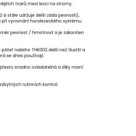
ějších tvarů mezi lezci na stromy.
 si stále udržuje delší záda pevnosti),
při vyrovnání horolezeckého systému.
oměr pevnost / hmotnost a je zakončen
e páteř našeho THK002 delší než tlustší a
erá se dnes používají.
 přesto snadno ovladatelná a díky nosní
ezbytných rutinních kontrol.