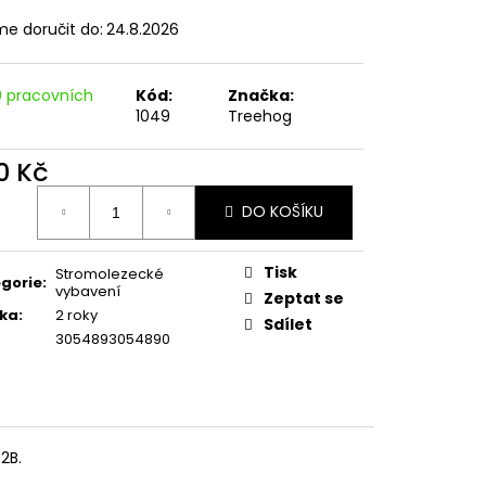
e doručit do:
24.8.2026
0 pracovních
Kód:
Značka:
1049
Treehog
0 Kč
ná
DO KOŠÍKU
:
Tisk
Stromolezecké
gorie
:
vybavení
Zeptat se
ka
:
2 roky
Sdílet
3054893054890
2B.