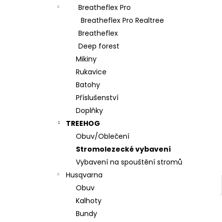
l
Breatheflex Pro
Breatheflex Pro Realtree
Breatheflex
Deep forest
Mikiny
Rukavice
Batohy
Příslušenství
Doplňky
TREEHOG
Obuv/Oblečení
Stromolezecké vybavení
Vybavení na spouštění stromů
Husqvarna
Obuv
Kalhoty
Bundy