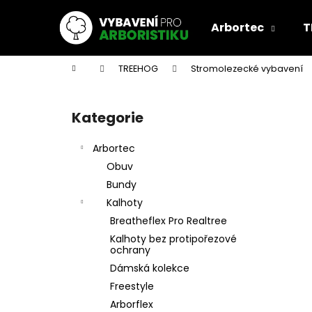
K
Přejít
na
o
Arbortec
T
obsah
Zpět
Zpět
š
do
do
í
Domů
TREEHOG
Stromolezecké vybavení
k
obchodu
obchodu
P
o
Kategorie
Přeskočit
s
kategorie
t
Arbortec
r
Obuv
a
Bundy
n
Kalhoty
n
Breatheflex Pro Realtree
í
Kalhoty bez protipořezové
p
ochrany
a
Dámská kolekce
n
Freestyle
e
Arborflex