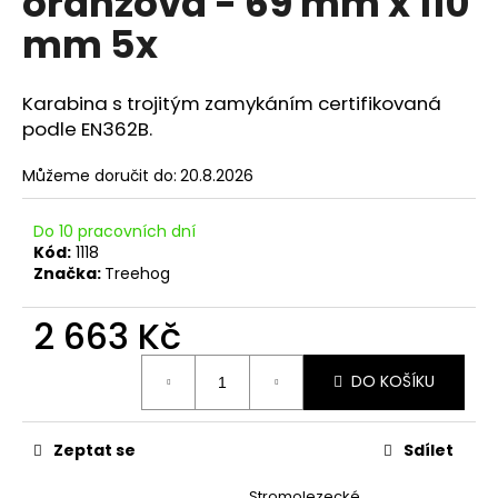
oranžová - 69 mm x 110
č
u
mm 5x
j
e
m
Karabina s trojitým zamykáním certifikovaná
e
podle EN362B.
Můžeme doručit do:
20.8.2026
Do 10 pracovních dní
Kód:
1118
Značka:
Treehog
2 663 Kč
Měrná
DO KOŠÍKU
cena:
Zeptat se
Sdílet
Stromolezecké