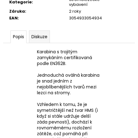
Kategorie
:
vybavení
Záruka
:
2 roky
EAN
:
3054933054934
Popis
Diskuze
Karabina s trojitým
zamykáním certifikovaná
podle EN362B.
Jednoduchá oválná karabina
je snad jedním z
nejoblíbenějších tvarů mezi
lezci na stromy.
Vzhledem k tomu, že je
symetričtější než tvar HMS (i
když si stále udržuje delší
záda pevnosti), dochází k
rovnoměrnému rozložení
zátěže, což pomáhá při