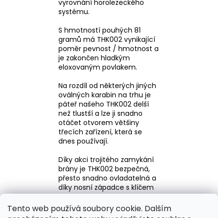
vyrovnání horolezeckého
systému.
S hmotností pouhých 81
gramů má THK002 vynikající
poměr pevnost / hmotnost a
je zakončen hladkým
eloxovaným povlakem.
Na rozdíl od některých jiných
oválných karabin na trhu je
páteř našeho THK002 delší
než tlustší a lze ji snadno
otáčet otvorem většiny
třecích zařízení, která se
dnes používají.
Díky akci trojitého zamykání
brány je THK002 bezpečná,
přesto snadno ovladatelná a
díky nosní západce s klíčem
se nezatrhne na lanech.
Tento web používá soubory cookie. Dalším
Každá karabina je sériová a