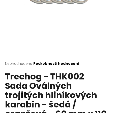
a
j
í
t
?
HLEDAT
Průměrné
Neohodnoceno
Podrobnosti hodnocení
hodnocení
Treehog - THK002
produktu
je
D
Sada Oválných
0,0
o
z
p
trojitých hliníkových
5
o
hvězdiček.
karabin - šedá /
r
u