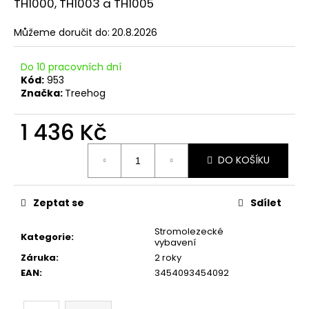
č
TH1000, TH1003 a TH1005
u
j
Můžeme doručit do:
20.8.2026
e
m
Do 10 pracovních dní
e
Kód:
953
Značka:
Treehog
1 436 Kč
Měrná
DO KOŠÍKU
cena:
Zeptat se
Sdílet
Stromolezecké
Kategorie
:
vybavení
Záruka
:
2 roky
EAN
:
3454093454092