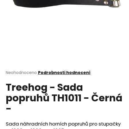
a
j
í
t
?
HLEDAT
Průměrné
Neohodnoceno
Podrobnosti hodnocení
hodnocení
Treehog - Sada
produktu
je
D
popruhů TH1011 - Černá
0,0
o
z
p
-
5
o
hvězdiček.
r
u
Sada náhradních horních popruhů pro stupačky