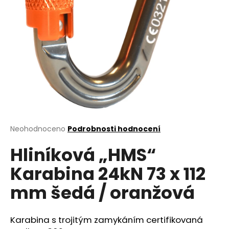
a
j
í
t
?
HLEDAT
Průměrné
Neohodnoceno
Podrobnosti hodnocení
hodnocení
Hliníková „HMS“
produktu
je
D
Karabina 24kN 73 x 112
0,0
o
z
p
mm šedá / oranžová
5
o
hvězdiček.
r
u
Karabina s trojitým zamykáním certifikovaná