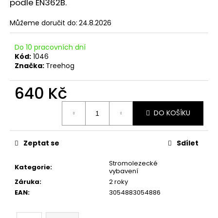
č
podle EN362B.
u
j
Můžeme doručit do:
24.8.2026
e
m
Do 10 pracovních dní
e
Kód:
1046
Značka:
Treehog
640 Kč
Měrná
DO KOŠÍKU
cena:
Zeptat se
Sdílet
Stromolezecké
Kategorie
:
vybavení
Záruka
:
2 roky
EAN
:
3054883054886