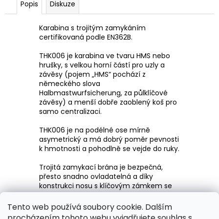
Popis
Diskuze
Karabina s trojitým zamykáním
certifikovaná podle EN362B.
THK006 je karabina ve tvaru HMS nebo
hrušky, s velkou horní částí pro uzly a
závěsy (pojem „HMS“ pochází z
německého slova
Halbmastwurfsicherung, za půlklíčové
závěsy) a menší dobře zaoblený koš pro
samo centralizaci.
THK006 je na podélné ose mírně
asymetrický a má dobrý poměr pevnosti
k hmotnosti a pohodlně se vejde do ruky.
Trojitá zamykací brána je bezpečná,
přesto snadno ovladatelná a díky
konstrukci nosu s klíčovým zámkem se
nezaklapne na lanech.
Tento web používá soubory cookie. Dalším
Každá karabina je sériová a sériové číslo
procházením tohoto webu vyjadřujete souhlas s