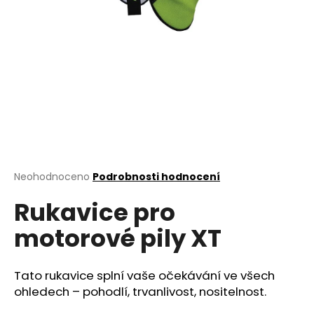
a
j
í
t
?
HLEDAT
Průměrné
Neohodnoceno
Podrobnosti hodnocení
hodnocení
Rukavice pro
produktu
je
D
motorové pily XT
0,0
o
z
p
5
o
hvězdiček.
Tato rukavice splní vaše očekávání ve všech
r
ohledech – pohodlí, trvanlivost, nositelnost.
u