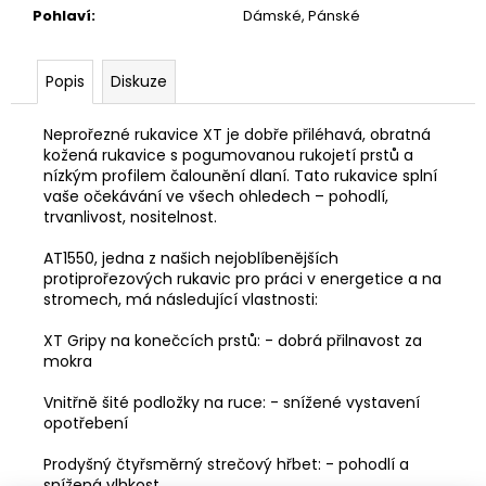
Pohlaví
:
Dámské, Pánské
Popis
Diskuze
Neprořezné rukavice XT je dobře přiléhavá, obratná
kožená rukavice s pogumovanou rukojetí prstů a
nízkým profilem čalounění dlaní. Tato rukavice splní
vaše očekávání ve všech ohledech – pohodlí,
trvanlivost, nositelnost.
AT1550, jedna z našich nejoblíbenějších
protiprořezových rukavic pro práci v energetice a na
stromech, má následující vlastnosti:
XT Gripy na konečcích prstů: - dobrá přilnavost za
mokra
Vnitřně šité podložky na ruce: - snížené vystavení
opotřebení
Prodyšný čtyřsměrný strečový hřbet: - pohodlí a
snížená vlhkost