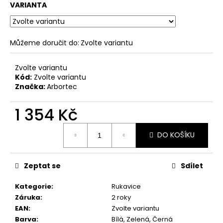
č
VARIANTA
u
j
e
Můžeme doručit do:
Zvolte variantu
m
e
Zvolte variantu
Kód:
Zvolte variantu
Značka:
Arbortec
1 354 Kč
Měrná
DO KOŠÍKU
cena:
Zeptat se
Sdílet
Kategorie
:
Rukavice
Záruka
:
2 roky
EAN
:
Zvolte variantu
Barva
:
Bílá, Zelená, Černá