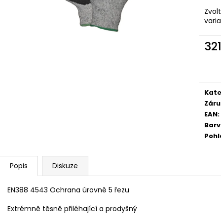
Zvol
vari
32
Měr
cena
Kate
Záru
EAN
:
Bar
Pohl
Popis
Diskuze
EN388 4543 Ochrana úrovně 5 řezu
Extrémně těsně přiléhající a prodyšný