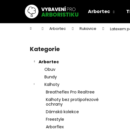
K
Přejít
na
o
Arbortec
T
obsah
Zpět
Zpět
š
do
do
í
Domů
Arbortec
Rukavice
Latexem p
k
obchodu
obchodu
P
o
Kategorie
Přeskočit
s
kategorie
t
Arbortec
r
Obuv
a
Bundy
n
Kalhoty
n
Breatheflex Pro Realtree
í
Kalhoty bez protipořezové
p
ochrany
a
Dámská kolekce
n
Freestyle
e
Arborflex