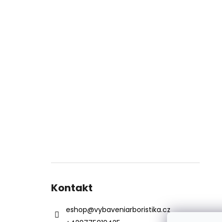
Kontakt
eshop
@
vybaveniarboristika.cz