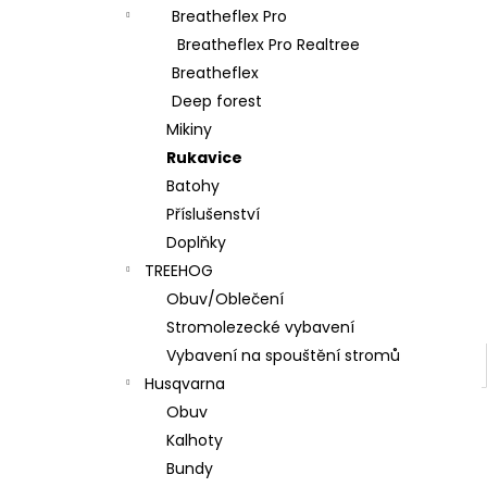
l
Breatheflex Pro
Breatheflex Pro Realtree
Breatheflex
Deep forest
Mikiny
Rukavice
Batohy
Příslušenství
Doplňky
TREEHOG
Obuv/Oblečení
Stromolezecké vybavení
Vybavení na spouštění stromů
Husqvarna
Obuv
Kalhoty
Bundy