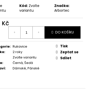
te
Kód:
Zvolte
Značka:
antu
variantu
Arbortec
1 Kč
ná
DO KOŠÍKU
:
Tisk
gorie
:
Rukavice
ka
:
2 roky
Zeptat se
Zvolte variantu
Sdílet
va
:
Černá, Šedá
aví
:
Dámské, Pánské