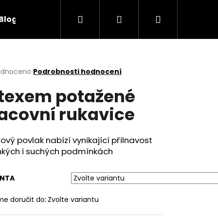
Hledat
Přihlášení
Nákupní
Blog
Obchodní podmínky
Kontakty
košík
rné
odnoceno
Podrobnosti hodnocení
cení
texem potažené
ktu
acovní rukavice
ček.
ový povlak nabízí vynikající přilnavost
lhkých i suchých podmínkách
ANTA
e doručit do:
Zvolte variantu