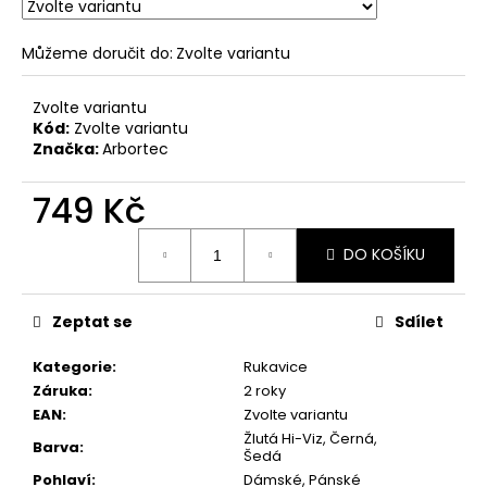
č
u
j
Můžeme doručit do:
Zvolte variantu
e
m
Zvolte variantu
e
Kód:
Zvolte variantu
Značka:
Arbortec
749 Kč
Měrná
DO KOŠÍKU
cena:
Zeptat se
Sdílet
Kategorie
:
Rukavice
Záruka
:
2 roky
EAN
:
Zvolte variantu
Žlutá Hi-Viz, Černá,
Barva
:
Šedá
Pohlaví
:
Dámské, Pánské