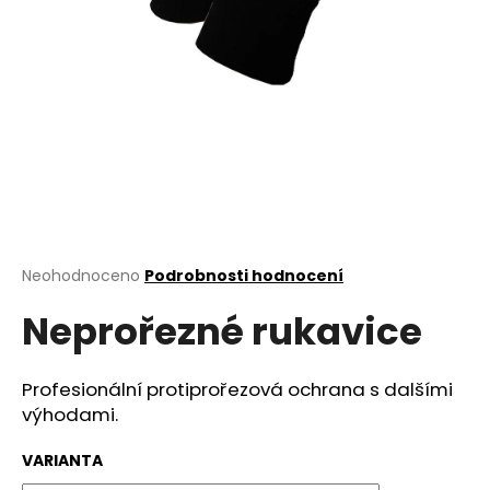
a
j
í
t
?
HLEDAT
Průměrné
Neohodnoceno
Podrobnosti hodnocení
hodnocení
Neprořezné rukavice
produktu
je
D
0,0
o
z
Profesionální protiprořezová ochrana s dalšími
p
5
výhodami.
o
hvězdiček.
r
VARIANTA
u