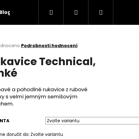
Hledat
Přihlášení
Nákupní
Blog
Obchodní podmínky
Kontakty
košík
rné
odnoceno
Podrobnosti hodnocení
cení
kavice Technical,
ktu
nké
ček.
havé a pohodlné rukavice z rubové
nky s velmi jemným semišovým
chem.
ANTA
e doručit do:
Zvolte variantu