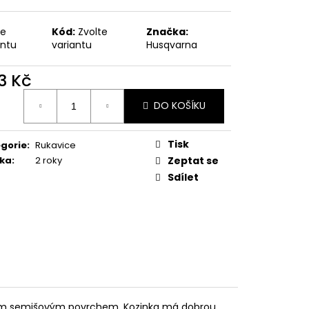
te
Kód:
Zvolte
Značka:
antu
variantu
Husqvarna
3 Kč
ná
DO KOŠÍKU
:
Tisk
gorie
:
Rukavice
ka
:
2 roky
Zeptat se
Sdílet
mným semišovým povrchem. Kozinka má dobrou