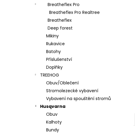
l
Breatheflex Pro
Breatheflex Pro Realtree
Breatheflex
Deep forest
Mikiny
Rukavice
Batohy
Příslušenství
Doplňky
TREEHOG
Obuv/Oblečení
Stromolezecké vybavení
Vybavení na spouštění stromů
Husqvarna
Obuv
Kalhoty
Bundy