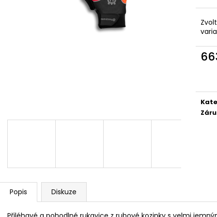
Zvol
vari
66
Měr
cena
Kate
Záru
Popis
Diskuze
Přiléhavé a pohodlné rukavice z rubové kozinky s velmi je