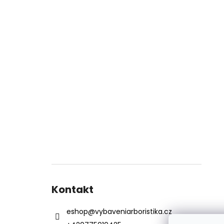
Kontakt
eshop
@
vybaveniarboristika.cz