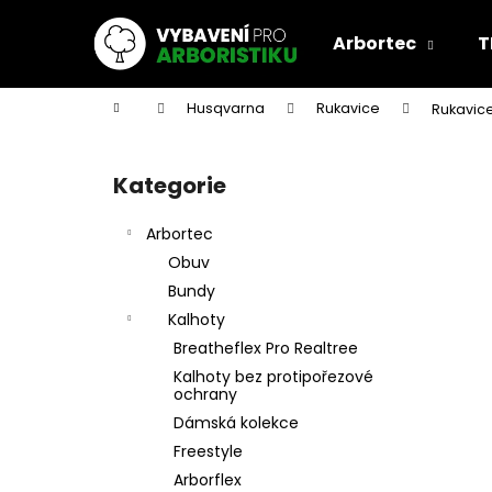
K
Přejít
na
o
Arbortec
T
obsah
Zpět
Zpět
š
do
do
í
Domů
Husqvarna
Rukavice
Rukavice
k
obchodu
obchodu
P
o
Kategorie
Přeskočit
s
kategorie
t
Arbortec
r
Obuv
a
Bundy
n
Kalhoty
n
Breatheflex Pro Realtree
í
Kalhoty bez protipořezové
p
ochrany
a
Dámská kolekce
n
Freestyle
e
Arborflex