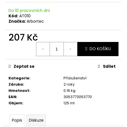
č
u
Do 10 pracovních dní
j
Kód:
AT010
e
Značka:
Arbortec
m
e
207 Kč
Měrná
DO KOŠÍKU
cena:
Zeptat se
Sdílet
Kategorie
:
Příslušenství
Záruka
:
2 roky
Hmotnost
:
0.16 kg
EAN
:
3053773053770
Objem
:
125 ml
Popis
Diskuze