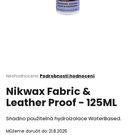
a
j
í
t
?
HLEDAT
Průměrné
Neohodnoceno
Podrobnosti hodnocení
hodnocení
Nikwax Fabric &
produktu
je
D
Leather Proof - 125ML
0,0
o
z
p
5
o
hvězdiček.
Snadno použitelná hydroizolace WaterBased.
r
u
Můžeme doručit do:
21.8.2026