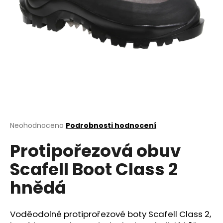
a
j
í
t
?
HLEDAT
Průměrné
Neohodnoceno
Podrobnosti hodnocení
hodnocení
Protipořezová obuv
produktu
je
D
Scafell Boot Class 2
0,0
o
z
p
hnědá
5
o
hvězdiček.
r
u
Voděodolné protiprořezové boty Scafell Class 2,