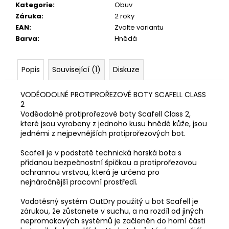
Kategorie
:
Obuv
Záruka
:
2 roky
EAN
:
Zvolte variantu
Barva
:
Hnědá
Popis
Související (1)
Diskuze
VODĚODOLNÉ PROTIPROŘEZOVÉ BOTY SCAFELL CLASS
2
Voděodolné protiprořezové boty Scafell Class 2,
které jsou vyrobeny z jednoho kusu hnědé kůže, jsou
jedněmi z nejpevnějších protiprořezových bot.
Scafell je v podstatě technická horská bota s
přidanou bezpečnostní špičkou a protiprořezovou
ochrannou vrstvou, která je určena pro
nejnáročnější pracovní prostředí.
Vodotěsný systém OutDry použitý u bot Scafell je
zárukou, že zůstanete v suchu, a na rozdíl od jiných
nepromokavých systémů je začleněn do horní části