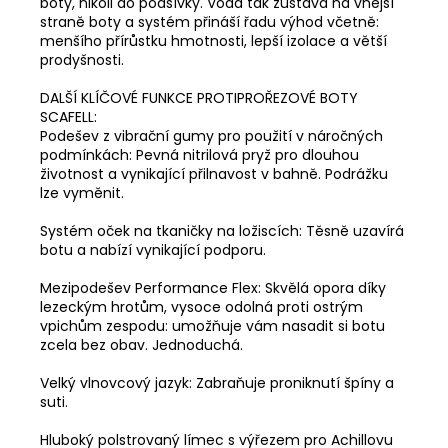
boty, nikoli do podšívky. Voda tak zůstává na vnější
straně boty a systém přináší řadu výhod včetně:
menšího přírůstku hmotnosti, lepší izolace a větší
prodyšnosti.
DALŠÍ KLÍČOVÉ FUNKCE PROTIPROŘEZOVÉ BOTY
SCAFELL:
Podešev z vibrační gumy pro použití v náročných
podmínkách: Pevná nitrilová pryž pro dlouhou
životnost a vynikající přilnavost v bahně. Podrážku
lze vyměnit.
Systém oček na tkaničky na ložiscích: Těsně uzavírá
botu a nabízí vynikající podporu.
Mezipodešev Performance Flex: Skvělá opora díky
lezeckým hrotům, vysoce odolná proti ostrým
vpichům zespodu: umožňuje vám nasadit si botu
zcela bez obav. Jednoduchá.
Velký vlnovcový jazyk: Zabraňuje proniknutí špíny a
suti.
Hluboký polstrovaný límec s výřezem pro Achillovu