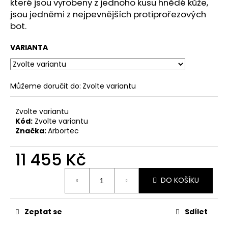
č
které jsou vyrobeny z jednoho kusu hnědé kůže,
u
jsou jedněmi z nejpevnějších protiprořezových
j
bot.
e
m
VARIANTA
e
Můžeme doručit do:
Zvolte variantu
Zvolte variantu
Kód:
Zvolte variantu
Značka:
Arbortec
11 455 Kč
Měrná
DO KOŠÍKU
cena:
Zeptat se
Sdílet