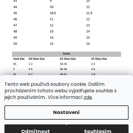
Tento web používá soubory cookie. Dalším
procházením tohoto webu vyjadřujete souhlas s
jejich používáním.. Více informací
zde
.
Nastavení
Z
Vytvořil Shoptet
á
Copyright 2026
Vybavení pro arboristiku
. Všechna
p
Odmítnout
Souhlasím
práva vyhrazena.
Upravit nastavení cookies