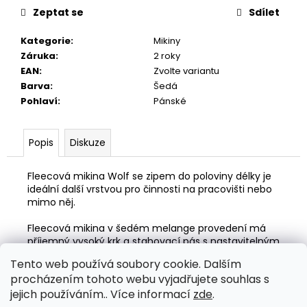
Zeptat se
Sdílet
Kategorie
:
Mikiny
Záruka
:
2 roky
EAN
:
Zvolte variantu
Barva
:
Šedá
Pohlaví
:
Pánské
Popis
Diskuze
Fleecová mikina Wolf se zipem do poloviny délky je
ideální další vrstvou pro činnosti na pracovišti nebo
mimo něj.
Fleecová mikina v šedém melange provedení má
příjemný vysoký krk a stahovací pás s nastavitelným
pasem, který vás v chladných dnech udrží v teple.
Tento web používá soubory cookie. Dalším
procházením tohoto webu vyjadřujete souhlas s
Má praktickou kapsu na hrudi pro telefon nebo jiné
malé cennosti a velkorysý zip pro snadné zapnutí a
jejich používáním.. Více informací
zde
.
rozepnutí.