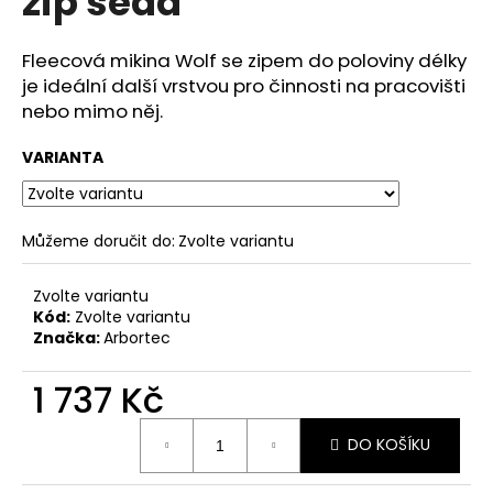
zip šedá
č
z
u
5
j
hvězdiček.
Fleecová mikina Wolf se zipem do poloviny délky
e
je ideální další vrstvou pro činnosti na pracovišti
m
nebo mimo něj.
e
VARIANTA
Můžeme doručit do:
Zvolte variantu
Zvolte variantu
Kód:
Zvolte variantu
Značka:
Arbortec
1 737 Kč
Měrná
DO KOŠÍKU
cena: