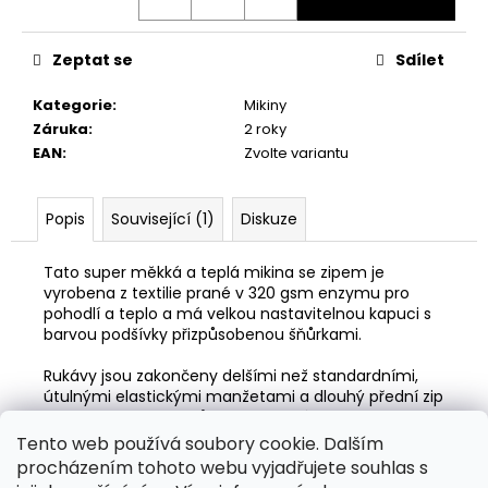
Zeptat se
Sdílet
Kategorie
:
Mikiny
Záruka
:
2 roky
EAN
:
Zvolte variantu
Popis
Související (1)
Diskuze
Tato super měkká a teplá mikina se zipem je
vyrobena z textilie prané v 320 gsm enzymu pro
pohodlí a teplo a má velkou nastavitelnou kapuci s
barvou podšívky přizpůsobenou šňůrkami.
Rukávy jsou zakončeny delšími než standardními,
útulnými elastickými manžetami a dlouhý přední zip
YKK je zasunut do švů pro dokonalý vzhled.
Tento web používá soubory cookie. Dalším
V šedé a limetkově zelené barvě se tato mikina
procházením tohoto webu vyjadřujete souhlas s
stane jedním z vašich oblíbených oděvů v každém