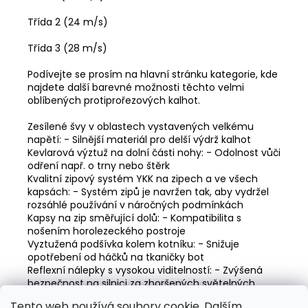
Třída 2 (24 m/s)
Třída 3 (28 m/s)
Podívejte se prosím na hlavní stránku kategorie, kde
najdete další barevné možnosti těchto velmi
oblíbených protiprořezových kalhot.
Zesílené švy v oblastech vystavených velkému
napětí: - Silnější materiál pro delší výdrž kalhot
Kevlarová výztuž na dolní části nohy: - Odolnost vůči
odření např. o trny nebo štěrk
Kvalitní zipový systém YKK na zipech a ve všech
kapsách: - Systém zipů je navržen tak, aby vydržel
rozsáhlé používání v náročných podmínkách
Kapsy na zip směřující dolů: - Kompatibilita s
nošením horolezeckého postroje
Vyztužená podšívka kolem kotníku: - Snižuje
opotřebení od háčků na tkaničky bot
Reflexní nálepky s vysokou viditelností: - Zvýšená
bezpečnost na silnici za zhoršených světelných
podmínek
Tento web používá soubory cookie. Dalším