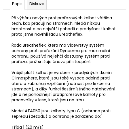
Popis
Diskuze
Při výběru nových protiprořezových kalhot většina
těch, kdo pracují na stromech, hledá nízkou
hmotnost a co největší pohodlí a prodyšnost kalhot,
proto jsme navrhli řadu Breatheflex.
Řada Breatheflex, která má vícevrstvý systém
ochrany proti prořezání Dyneema pro maximální
ochranu, používá nejlehčí dostupný systém proti
prořezu, jenž snižuje únavu při stoupání.
Vnější plášť kalhot je vyroben z prodyšných tkanin
Climasphere, které jsou také vysoce odolné proti
otěru a zabraňují vzpříčení (nutnost pro lezce na
stromech), a díky funkci šestimístného natahování
jde o nejpohodlnější protiprořezové kalhoty pro
pracovníky v lese, které jsou na trhu.
Model AT4050 jsou kalhoty typu C (ochrana proti
zepředu i zezadu) a ochrana je zařazena do:"
Třída 1 (20 m/s)