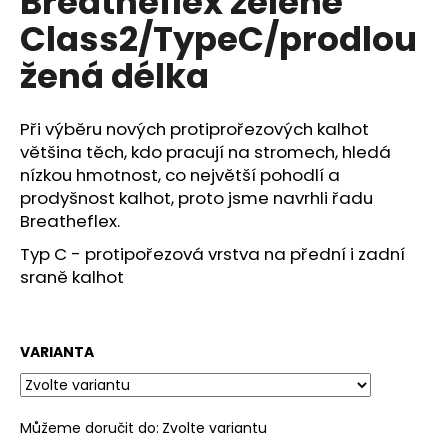
Breatheflex zelené
č
z
u
Class2/TypeC/prodlou
5
j
hvězdiček.
žená délka
e
m
e
Při výběru nových protiprořezových kalhot
většina těch, kdo pracují na stromech, hledá
nízkou hmotnost, co největší pohodlí a
prodyšnost kalhot, proto jsme navrhli řadu
Breatheflex.
Typ C - protipořezová vrstva na přední i zadní
sraně kalhot
VARIANTA
Můžeme doručit do:
Zvolte variantu