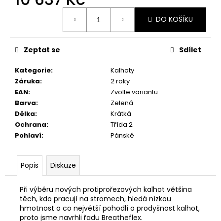
Měrná
DO KOŠÍKU
cena:
Zeptat se
Sdílet
Kategorie
:
Kalhoty
Záruka
:
2 roky
EAN
:
Zvolte variantu
Barva
:
Zelená
Délka
:
Krátká
Ochrana
:
Třída 2
Pohlaví
:
Pánské
Popis
Diskuze
Při výběru nových protiprořezových kalhot většina
těch, kdo pracují na stromech, hledá nízkou
hmotnost a co největší pohodlí a prodyšnost kalhot,
proto jsme navrhli řadu Breatheflex.