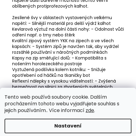
najdete další barevné možnosti těchto velmi
oblíbených protiprořezových kalhot.
Zesílené švy v oblastech vystavených velkému
napětí: - Silnější materiál pro delší výdrž kalhot
Kevlarová výztuž na dolní části nohy: - Odolnost vůči
odření např. o trny nebo štěrk
Kvalitní zipový systém YKK na zipech a ve všech
kapsách: - Systém zipů je navržen tak, aby vydržel
rozsáhlé používání v náročných podmínkách
Kapsy na zip směřující dolů: - Kompatibilita s
nošením horolezeckého postroje
Vyztužená podšívka kolem kotníku: - Snižuje
opotřebení od háčků na tkaničky bot
Reflexní nálepky s vysokou viditelností: - Zvýšená
bezpečnost na silnici za zhoršených světelných
podmínek
Tento web používá soubory cookie. Dalším
Kapsy na náklad a na telefon mají dvojitý sklopný
procházením tohoto webu vyjadřujete souhlas s
kryt: - Zabraňuje proniknutí třísek a prachu
Elastické stahovací utahování bot: - Omezuje
jejich používáním.. Více informací
zde
.
pronikání pilin do bot
Nastavení
Z
Vytvořil Shoptet