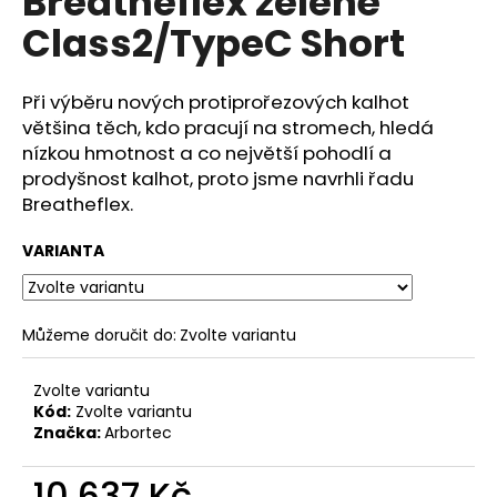
Breatheflex zelené
č
z
u
Class2/TypeC Short
5
j
hvězdiček.
e
m
Při výběru nových protiprořezových kalhot
e
většina těch, kdo pracují na stromech, hledá
nízkou hmotnost a co největší pohodlí a
prodyšnost kalhot, proto jsme navrhli řadu
Breatheflex.
VARIANTA
Můžeme doručit do:
Zvolte variantu
Zvolte variantu
Kód:
Zvolte variantu
Značka:
Arbortec
10 637 Kč