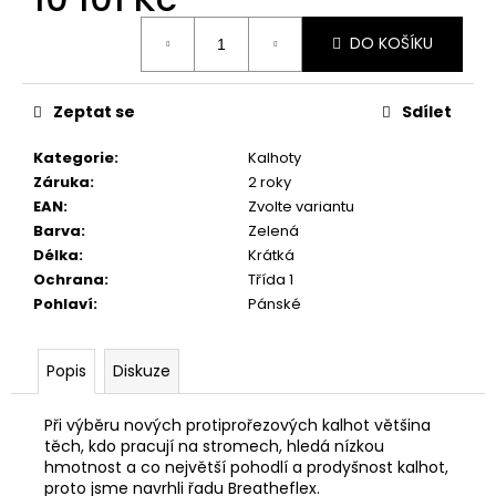
Měrná
DO KOŠÍKU
cena:
Zeptat se
Sdílet
Kategorie
:
Kalhoty
Záruka
:
2 roky
EAN
:
Zvolte variantu
Barva
:
Zelená
Délka
:
Krátká
Ochrana
:
Třída 1
Pohlaví
:
Pánské
Popis
Diskuze
Při výběru nových protiprořezových kalhot většina
těch, kdo pracují na stromech, hledá nízkou
hmotnost a co největší pohodlí a prodyšnost kalhot,
proto jsme navrhli řadu Breatheflex.