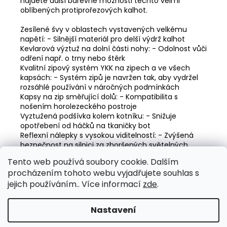
najdete další barevné možnosti těchto velmi
oblíbených protiprořezových kalhot.
Zesílené švy v oblastech vystavených velkému
napětí: - Silnější materiál pro delší výdrž kalhot
Kevlarová výztuž na dolní části nohy: - Odolnost vůči
odření např. o trny nebo štěrk
Kvalitní zipový systém YKK na zipech a ve všech
kapsách: - Systém zipů je navržen tak, aby vydržel
rozsáhlé používání v náročných podmínkách
Kapsy na zip směřující dolů: - Kompatibilita s
nošením horolezeckého postroje
Vyztužená podšívka kolem kotníku: - Snižuje
opotřebení od háčků na tkaničky bot
Reflexní nálepky s vysokou viditelností: - Zvýšená
bezpečnost na silnici za zhoršených světelných
podmínek
Tento web používá soubory cookie. Dalším
Kapsy na náklad a na telefon mají dvojitý sklopný
procházením tohoto webu vyjadřujete souhlas s
kryt: - Zabraňuje proniknutí třísek a prachu
Elastické stahovací utahování bot: - Omezuje
jejich používáním.. Více informací
zde
.
pronikání pilin do bot
Nastavení
Z
Vytvořil Shoptet