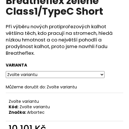
Breatheflex zelené
č
z
u
Class1/TypeC Short
5
j
hvězdiček.
e
m
Při výběru nových protiprořezových kalhot
e
většina těch, kdo pracují na stromech, hledá
nízkou hmotnost a co největší pohodlí a
prodyšnost kalhot, proto jsme navrhli řadu
Breatheflex.
VARIANTA
Můžeme doručit do:
Zvolte variantu
Zvolte variantu
Kód:
Zvolte variantu
Značka:
Arbortec
10 101 Kč