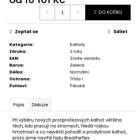
Měrná
DO KOŠÍKU
cena:
Zeptat se
Sdílet
Kategorie
:
Kalhoty
Záruka
:
2 roky
EAN
:
Zvolte variantu
Barva
:
Zelená
Délka
:
Normální
Ochrana
:
Třída 1
Pohlaví
:
Pánské
Popis
Diskuze
Při výběru nových protiprořezových kalhot většina
těch, kdo pracují na stromech, hledá nízkou
hmotnost a co největší pohodlí a prodyšnost kalhot,
proto jsme navrhli řadu Breatheflex.