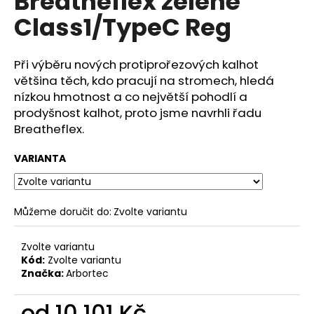
Breatheflex zelené
č
z
u
Class1/TypeC Reg
5
j
hvězdiček.
e
m
Při výběru nových protiprořezových kalhot
e
většina těch, kdo pracují na stromech, hledá
nízkou hmotnost a co největší pohodlí a
prodyšnost kalhot, proto jsme navrhli řadu
Breatheflex.
VARIANTA
Můžeme doručit do:
Zvolte variantu
Zvolte variantu
Kód:
Zvolte variantu
Značka:
Arbortec
od
10 101 Kč