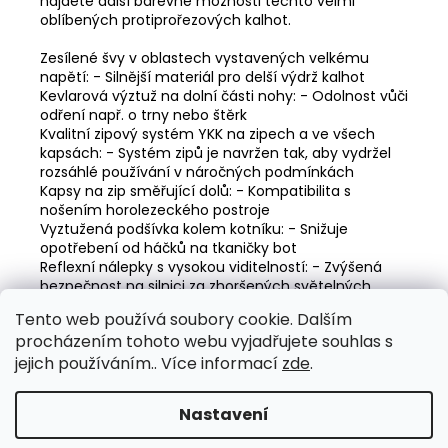
najdete další barevné možnosti těchto velmi
oblíbených protiprořezových kalhot.
Zesílené švy v oblastech vystavených velkému
napětí: - Silnější materiál pro delší výdrž kalhot
Kevlarová výztuž na dolní části nohy: - Odolnost vůči
odření např. o trny nebo štěrk
Kvalitní zipový systém YKK na zipech a ve všech
kapsách: - Systém zipů je navržen tak, aby vydržel
rozsáhlé používání v náročných podmínkách
Kapsy na zip směřující dolů: - Kompatibilita s
nošením horolezeckého postroje
Vyztužená podšívka kolem kotníku: - Snižuje
opotřebení od háčků na tkaničky bot
Reflexní nálepky s vysokou viditelností: - Zvýšená
bezpečnost na silnici za zhoršených světelných
podmínek
Tento web používá soubory cookie. Dalším
Kapsy na náklad a na telefon mají dvojitý sklopný
procházením tohoto webu vyjadřujete souhlas s
kryt: - Zabraňuje proniknutí třísek a prachu
Elastické stahovací utahování bot: - Omezuje
jejich používáním.. Více informací
zde
.
pronikání pilin do bot
Nastavení
Z
Vytvořil Shoptet