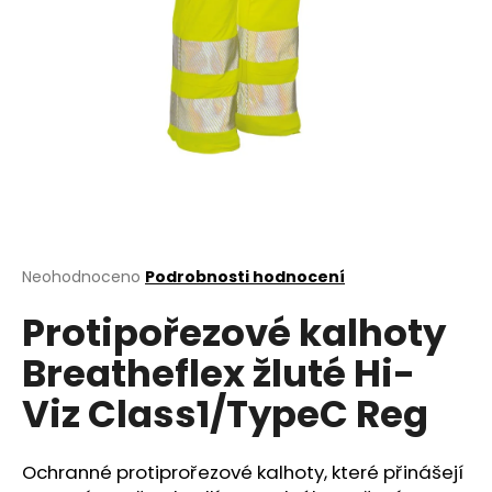
a
j
í
t
?
HLEDAT
Průměrné
Neohodnoceno
Podrobnosti hodnocení
hodnocení
Protipořezové kalhoty
produktu
je
D
Breatheflex žluté Hi-
0,0
o
z
p
Viz Class1/TypeC Reg
5
o
hvězdiček.
r
u
Ochranné protiprořezové kalhoty, které přinášejí