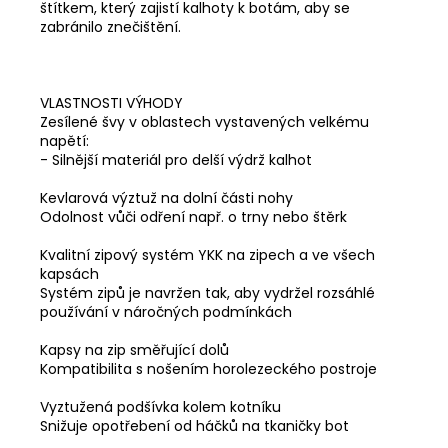
štítkem, který zajistí kalhoty k botám, aby se
zabránilo znečištění.
VLASTNOSTI VÝHODY
Zesílené švy v oblastech vystavených velkému
napětí:
- Silnější materiál pro delší výdrž kalhot
Kevlarová výztuž na dolní části nohy
Odolnost vůči odření např. o trny nebo štěrk
Kvalitní zipový systém YKK na zipech a ve všech
kapsách
Systém zipů je navržen tak, aby vydržel rozsáhlé
používání v náročných podmínkách
Kapsy na zip směřující dolů
Kompatibilita s nošením horolezeckého postroje
Vyztužená podšívka kolem kotníku
Snižuje opotřebení od háčků na tkaničky bot