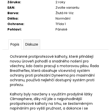
Záruka
:
2 roky
EAN
:
Zvolte variantu
Barva
:
Žlutá Hi-Viz
Délka
:
Normální
Ochrana
:
Třída 1
Pohlaví
:
Pánské
Popis
Diskuze
Ochranné protiprořezové kalhoty, které přinášejí
novou úroveň pohodlí a snadného nošení pro
všechny, kdo často pracují s motorovou pilou. Řada
Breatheflex, která obsahuje vícevrstvý systém
ochrany proti prořezání Dyneema pro maximální
ochranu, používá nejlehčí dostupný systém proti
prořezu.
Kalhoty byly navrženy s využitím prodyšné látky
Climasphere, díky níž jde o nejpohodlnější
protipořezové kalhoty na trhu, se šestisměrným
napínáním pro vyšší pružnost, a dokonce i se