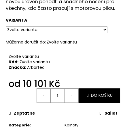
č
novou úroveň pohodlí a snadného nošení pro
u
všechny, kdo často pracují s motorovou pilou.
j
e
VARIANTA
m
e
Můžeme doručit do:
Zvolte variantu
Zvolte variantu
Kód:
Zvolte variantu
Značka:
Arbortec
od
10 101 Kč
Měrná
DO KOŠÍKU
cena:
Zeptat se
Sdílet
Kategorie
:
Kalhoty