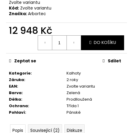
Zvolte variantu
Kód:
Zvolte variantu
Značka:
Arbortec
12 948 Kč
Měrná
DO KOŠÍKU
cena:
Zeptat se
Sdílet
Kategorie
:
Kalhoty
Záruka
:
2 roky
EAN
:
Zvolte variantu
Barva
:
Zelená
Délka
:
Prodlloužená
Ochrana
:
Třída 1
Pohlaví
:
Pánské
Popis
Související (2)
Diskuze