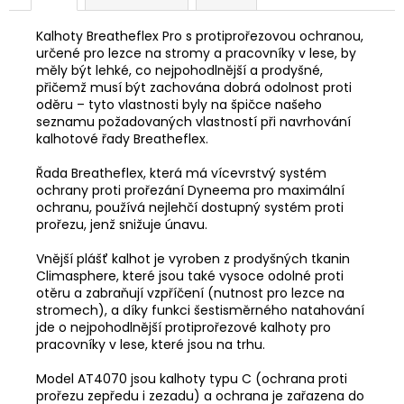
Kalhoty Breatheflex Pro s protiprořezovou ochranou,
určené pro lezce na stromy a pracovníky v lese, by
měly být lehké, co nejpohodlnější a prodyšné,
přičemž musí být zachována dobrá odolnost proti
oděru – tyto vlastnosti byly na špičce našeho
seznamu požadovaných vlastností při navrhování
kalhotové řady Breatheflex.
Řada Breatheflex, která má vícevrstvý systém
ochrany proti prořezání Dyneema pro maximální
ochranu, používá nejlehčí dostupný systém proti
prořezu, jenž snižuje únavu.
Vnější plášť kalhot je vyroben z prodyšných tkanin
Climasphere, které jsou také vysoce odolné proti
otěru a zabraňují vzpříčení (nutnost pro lezce na
stromech), a díky funkci šestisměrného natahování
jde o nejpohodlnější protiprořezové kalhoty pro
pracovníky v lese, které jsou na trhu.
Model AT4070 jsou kalhoty typu C (ochrana proti
prořezu zepředu i zezadu) a ochrana je zařazena do