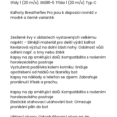
třídy 1 (20 m/s). EN381-5 Třída 1 (20 m/s) Typ C
Kalhoty Breatheflex Pro jsou k dispozici rovněž v
modré a černé variantě.
Zesílené švy v oblastech vystavených velkému
napětí: - Silnější materiál pro delší výdrž kalhot
Kevlarová výztuž na dolní části nohy: Odolnost vůči
odření např. o trny nebo štěrk
Kapsy na zip směřující dolů: Kompatibilita s nošením
horolezeckého postroje
Vyztužená podšívka kolem kotníku: Snižuje
opotřebení od háčků na tkaničky bot
Kapsy na náklady a telefon se zipem: Zabraňuje
proniknutí třísek a prachu.
Kapsy na zip směřující dolů: Kompatibilita s nošením
horolezeckého postroje
Elastické stahovací utahování bot: Omezuje
pronikání pilin do bot
Větrací otvory: Odvzdušňovací otvor na zip