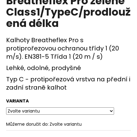
Breatheflex Pro zelené
č
z
u
Class1/TypeC/prodlouž
5
j
hvězdiček.
ená délka
e
m
e
Kalhoty Breatheflex Pro s
protiprořezovou ochranou třídy 1 (20
m/s). EN381-5 Třída 1 (20 m / s)
Lehké, odolné, prodyšné
Typ C - protipořezová vrstva na přední i
zadní straně kalhot
VARIANTA
Můžeme doručit do:
Zvolte variantu