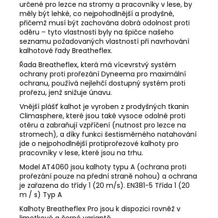
určené pro lezce na stromy a pracovníky v lese, by
měly být lehké, co nejpohodlnější a prodyšné,
přičemž musí být zachována dobrá odolnost proti
oděru – tyto vlastnosti byly na špičce našeho
seznamu požadovaných vlastností při navrhování
kalhotové řady Breatheflex.
Řada Breatheflex, která má vícevrstvý systém
ochrany proti prořezání Dyneema pro maximální
ochranu, používá nejlehčí dostupný systém proti
prořezu, jenž snižuje únavu.
Vnější plášť kalhot je vyroben z prodyšných tkanin
Climasphere, které jsou také vysoce odolné proti
otěru a zabraňují vzpříčení (nutnost pro lezce na
stromech), a díky funkci šestisměrného natahování
jde o nejpohodlnější protiprořezové kalhoty pro
pracovníky v lese, které jsou na trhu.
Model AT4060 jsou kalhoty typu A (ochrana proti
prořezání pouze na přední straně nohou) a ochrana
je zařazena do třídy 1 (20 m/s). EN381-5 Třída 1 (20
m / s) Typ A
Kalhoty Breatheflex Pro jsou k dispozici rovněž v
limetkové a černé variantě.