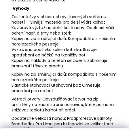
Výhody:
Zesílené švy v oblastech vystavených velkému
napětí: - Silnější materiál pro delší výdrž kalhot
Kevlarová výztuž na dolní části nohy: Odolnost vůči
odření např. o trny nebo štěrk
Kapsy na zip směřující dolů: Kompatibilita s nošením
horolezeckého postroje
Vyztužená podšívka kolem kotníku: Snižuje
opotřebení od háčků na tkaničky bot
Kapsy na náklady a telefon se zipem: Zabraňuje
proniknutí třísek a prachu.
Kapsy na zip směřující dolů: Kompatibilita s nošením
horolezeckého postroje
Elastické stahovací utahování bot: Omezuje
pronikání pilin do bot
Větrací otvory: Odvzdušňovací otvor na zip
umístěný na zadní straně nohavice, který pomáhá
snižovat teplotu kalhot při práci.
Dodatečné velikosti nohou: Protiprořezové kalhoty
Breatheflex Pro Lime jsou k dispozici ve velikostech