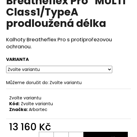
Breatheflex Pro "MULTI"
č
z
u
Class1/TypeA
5
j
hvězdiček.
prodloužená délka
e
m
e
Kalhoty Breatheflex Pro s protiprořezovou
ochranou.
VARIANTA
Můžeme doručit do:
Zvolte variantu
Zvolte variantu
Kód:
Zvolte variantu
Značka:
Arbortec
13 160 Kč
Měrná