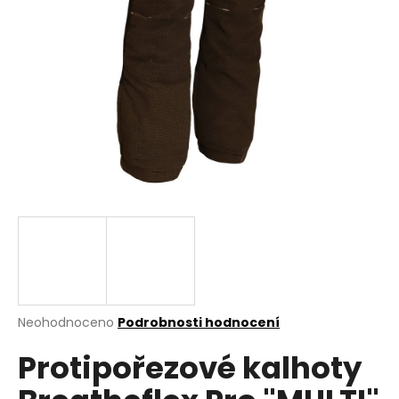
a
j
í
t
?
HLEDAT
D
o
p
Průměrné
Neohodnoceno
Podrobnosti hodnocení
hodnocení
o
Protipořezové kalhoty
produktu
r
je
u
0,0