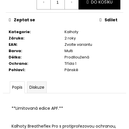
DO KOŠÍKU
cena:
Zeptat se
Sdílet
Kategorie
:
Kalhoty
Záruka
:
2 roky
EAN
:
Zvolte variantu
Barva
:
Multi
Délka
:
Prodlloužená
Ochrana
:
Třída 1
Pohlaví
:
Pánské
Popis
Diskuze
**Limitovaná edice APF.**
Kalhoty Breatheflex Pro s protiprořezovou ochranou,