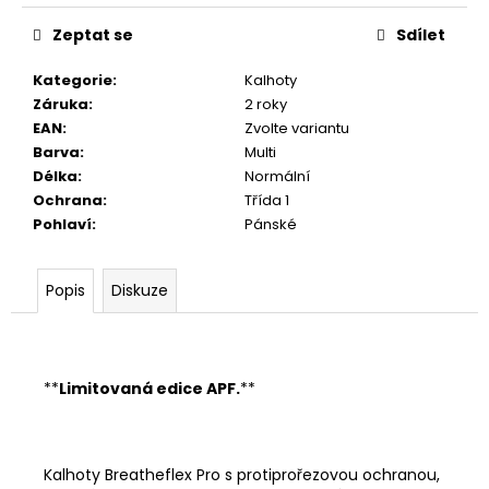
Zeptat se
Sdílet
Kategorie
:
Kalhoty
Záruka
:
2 roky
EAN
:
Zvolte variantu
Barva
:
Multi
Délka
:
Normální
Ochrana
:
Třída 1
Pohlaví
:
Pánské
Popis
Diskuze
**
Limitovaná edice APF.
**
Kalhoty Breatheflex Pro s protiprořezovou ochranou,