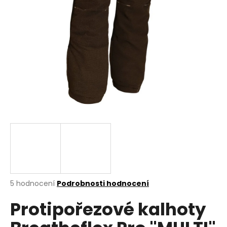
a
j
í
t
?
HLEDAT
D
o
p
Průměrné
5 hodnocení
Podrobnosti hodnocení
hodnocení
o
Protipořezové kalhoty
produktu
r
je
u
4,8