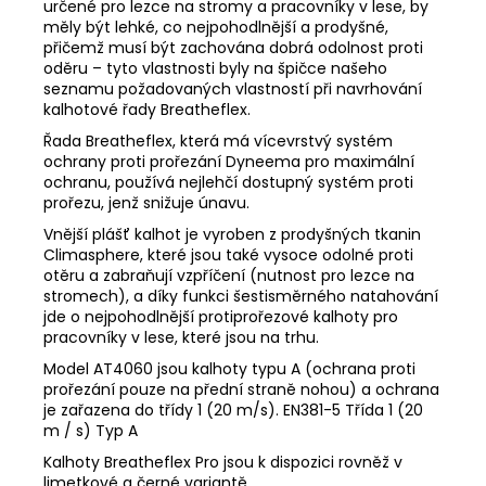
určené pro lezce na stromy a pracovníky v lese, by
měly být lehké, co nejpohodlnější a prodyšné,
přičemž musí být zachována dobrá odolnost proti
oděru – tyto vlastnosti byly na špičce našeho
seznamu požadovaných vlastností při navrhování
kalhotové řady Breatheflex.
Řada Breatheflex, která má vícevrstvý systém
ochrany proti prořezání Dyneema pro maximální
ochranu, používá nejlehčí dostupný systém proti
prořezu, jenž snižuje únavu.
Vnější plášť kalhot je vyroben z prodyšných tkanin
Climasphere, které jsou také vysoce odolné proti
otěru a zabraňují vzpříčení (nutnost pro lezce na
stromech), a díky funkci šestisměrného natahování
jde o nejpohodlnější protiprořezové kalhoty pro
pracovníky v lese, které jsou na trhu.
Model AT4060 jsou kalhoty typu A (ochrana proti
prořezání pouze na přední straně nohou) a ochrana
je zařazena do třídy 1 (20 m/s). EN381-5 Třída 1 (20
m / s) Typ A
Kalhoty Breatheflex Pro jsou k dispozici rovněž v
limetkové a černé variantě.