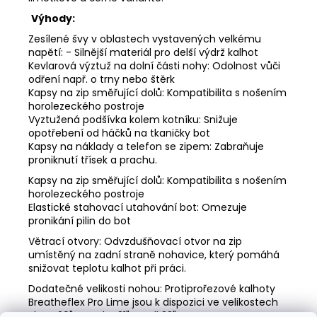
Výhody:
Zesílené švy v oblastech vystavených velkému
napětí: - Silnější materiál pro delší výdrž kalhot
Kevlarová výztuž na dolní části nohy: Odolnost vůči
odření např. o trny nebo štěrk
Kapsy na zip směřující dolů: Kompatibilita s nošením
horolezeckého postroje
Vyztužená podšívka kolem kotníku: Snižuje
opotřebení od háčků na tkaničky bot
Kapsy na náklady a telefon se zipem: Zabraňuje
proniknutí třísek a prachu.
Kapsy na zip směřující dolů: Kompatibilita s nošením
horolezeckého postroje
Elastické stahovací utahování bot: Omezuje
pronikání pilin do bot
Větrací otvory: Odvzdušňovací otvor na zip
umístěný na zadní straně nohavice, který pomáhá
snižovat teplotu kalhot při práci.
Dodatečné velikosti nohou: Protiprořezové kalhoty
Breatheflex Pro Lime jsou k dispozici ve velikostech
Short 29", Regular 31" a Tall 33".