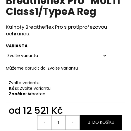
Breatheflex Pro "MULTI"
č
z
u
Class1/TypeA Reg
5
j
hvězdiček.
e
m
Kalhoty Breatheflex Pro s protiprořezovou
e
ochranou.
VARIANTA
Můžeme doručit do:
Zvolte variantu
Zvolte variantu
Kód:
Zvolte variantu
Značka:
Arbortec
od
12 521 Kč
Měrná
DO KOŠÍKU
cena: