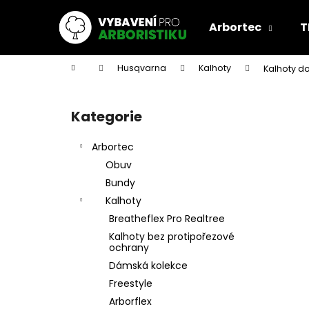
K
Přejít
na
o
Arbortec
T
obsah
Zpět
Zpět
š
do
do
í
Domů
Husqvarna
Kalhoty
Kalhoty d
k
obchodu
obchodu
P
o
Kategorie
Přeskočit
s
kategorie
t
Arbortec
r
Obuv
a
Bundy
n
Kalhoty
n
Breatheflex Pro Realtree
í
Kalhoty bez protipořezové
p
ochrany
a
Dámská kolekce
n
Freestyle
e
Arborflex