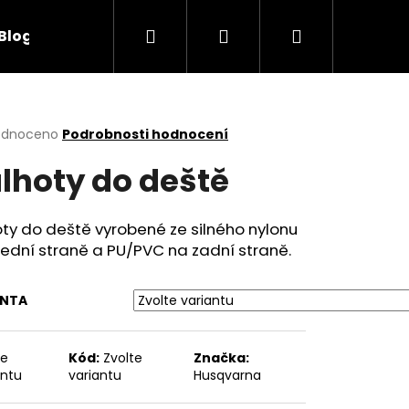
Hledat
Přihlášení
Nákupní
Blog
Obchodní podmínky
Kontakty
košík
rné
odnoceno
Podrobnosti hodnocení
cení
lhoty do deště
ktu
ty do deště vyrobené ze silného nylonu
ední straně a PU/PVC na zadní straně.
ček.
ANTA
te
Kód:
Zvolte
Značka:
antu
variantu
Husqvarna