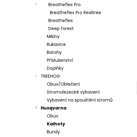
l
Breatheflex Pro
Breatheflex Pro Realtree
Breatheflex
Deep forest
Mikiny
Rukavice
Batohy
Příslušenství
Doplňky
TREEHOG
Obuv/Oblečení
Stromolezecké vybavení
Vybavení na spouštění stromů
Husqvarna
Obuv
Kalhoty
Bundy