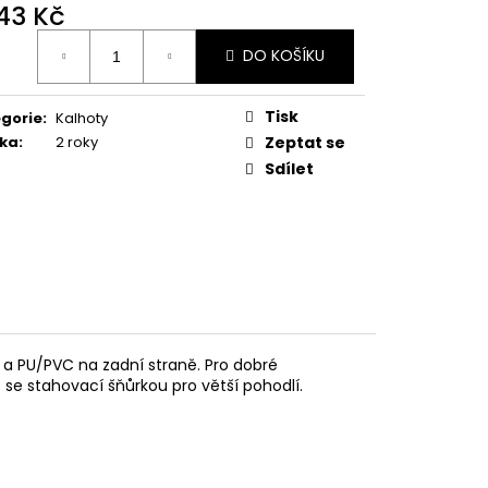
543 Kč
ná
DO KOŠÍKU
:
Tisk
gorie
:
Kalhoty
ka
:
2 roky
Zeptat se
Sdílet
 a PU/PVC na zadní straně. Pro dobré
 se stahovací šňůrkou pro větší pohodlí.