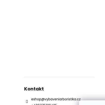
Kontakt
eshop
@
vybaveniarboristika.cz