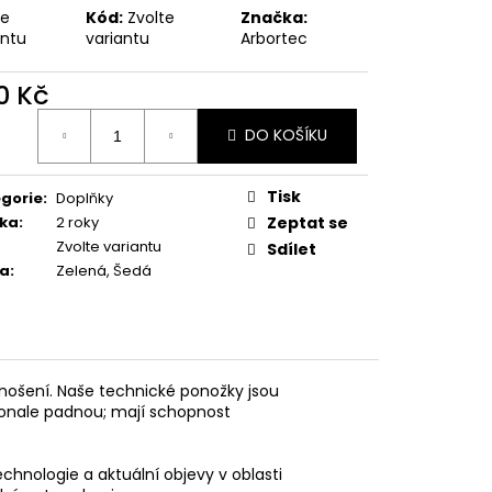
te
Kód:
Zvolte
Značka:
antu
variantu
Arbortec
0 Kč
ná
DO KOŠÍKU
:
Tisk
gorie
:
Doplňky
ka
:
2 roky
Zeptat se
Zvolte variantu
Sdílet
va
:
Zelená, Šedá
 nošení. Naše technické ponožky jsou
konale padnou; mají schopnost
chnologie a aktuální objevy v oblasti