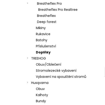
l
Breatheflex Pro
Breatheflex Pro Realtree
Breatheflex
Deep forest
Mikiny
Rukavice
Batohy
Příslušenství
Doplňky
TREEHOG
Obuv/Oblečení
Stromolezecké vybavení
Vybavení na spouštění stromů
Husqvarna
Obuv
Kalhoty
Bundy