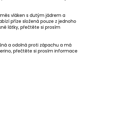
směs vláken s dutým jádrem a
abízí příze složená pouze z jednoho
né látky, přečtěte si prosím
dyšná a odolná proti zápachu a má
Merino, přečtěte si prosím informace