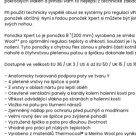
pokročilých vláken a přináší vám to nejlepší z technické základ
Při použití technicky vyspělé obuvi se systémy pro regulaci v
ponožek obtížný. Nyní s řadou ponožek Xpert si můžete být 
svých nohou.
Ponožka Xpert Lo je ponožka 8 "(200 mm) vyrobená ze směs
Wool** pro optimální regulaci teploty a vlhkosti. Součástí je i
nošení. Tyto ponožky s chytrou flex zónou v přední části kot
nahoře a čtyřvrstvou pletenou patou a špičkou dokonale ladí 
Dostupné ve velikosti EU 36 / UK 3 / US 4 až EU 50 / UK 15 / US 1
- Anatomicky tvarovaná podpora paty ve tvaru Y
- 4 pletené vrstvy na špičce a patě
- 3 vrstvy v oblasti nártu pro lepší oběh
- Otevřené ventilační panely a kanály kolem holenní kosti pro 
- Vlhkost odvádějící vlákna po stranách a holenní kosti
- Vložka na patu pro tlumení nárazů
- Zjemněný nášlap pro ochranu před puchýři a modřinami
- Velmi rovný šev ve špičce pro zvýšené pohodlí
- Vyztužená špička a pata pro dlouhou životnost
- Vhodné pro práci při nízkých teplotách
- Vyrobeno z materiálů Thermocool® a Merino Wool pro vynika