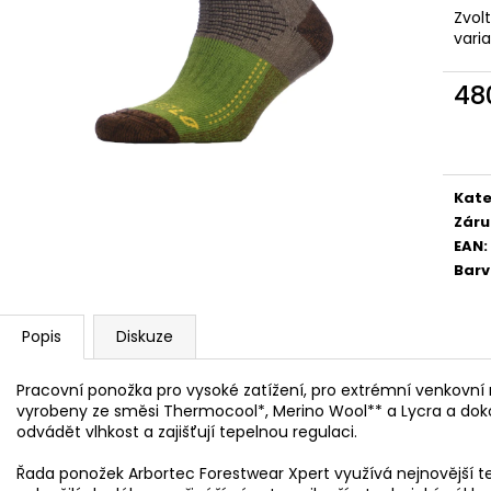
Zvol
vari
48
Měr
cena
Kate
Záru
EAN
:
Bar
Popis
Diskuze
Pracovní ponožka pro vysoké zatížení, pro extrémní venkovní
vyrobeny ze směsi Thermocool*, Merino Wool** a Lycra a do
odvádět vlhkost a zajišťují tepelnou regulaci.
Řada ponožek Arbortec Forestwear Xpert využívá nejnovější te