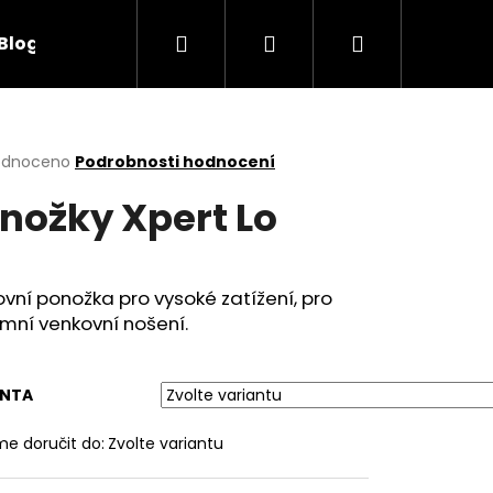
Hledat
Přihlášení
Nákupní
Blog
Obchodní podmínky
Kontakty
košík
rné
odnoceno
Podrobnosti hodnocení
cení
nožky Xpert Lo
ktu
vní ponožka pro vysoké zatížení, pro
ček.
mní venkovní nošení.
ANTA
e doručit do:
Zvolte variantu