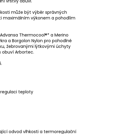
ní vrstvy obuvi.
lhkosti může být výběr správných
jisti maximálním výkonem a pohodlím
i Advansa Thermocool®* a Merino
 lykra a Borgolon Nylon pro pohodlné
níku, žebrovanými lýtkovými úchyty
s obuví Arbortec.
6.
regulaci teploty
jící odvod vlhkosti a termoregulační