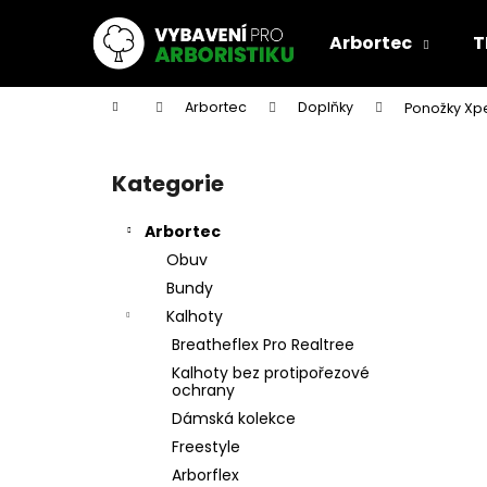
K
Přejít
na
o
Arbortec
T
obsah
Zpět
Zpět
š
do
do
í
Domů
Arbortec
Doplňky
Ponožky Xpe
k
obchodu
obchodu
P
o
Kategorie
Přeskočit
s
kategorie
t
Arbortec
r
Obuv
a
Bundy
n
Kalhoty
n
Breatheflex Pro Realtree
í
Kalhoty bez protipořezové
p
ochrany
a
Dámská kolekce
n
Freestyle
e
Arborflex