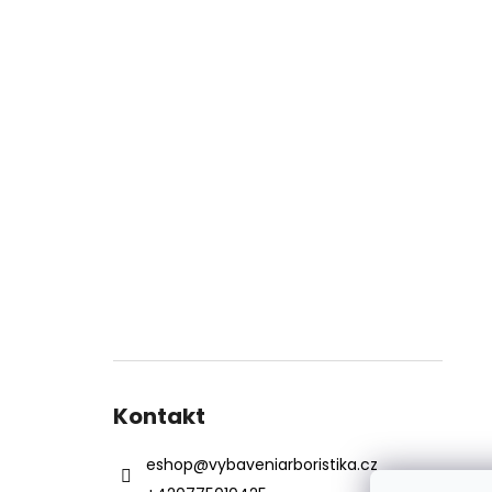
Kontakt
eshop
@
vybaveniarboristika.cz