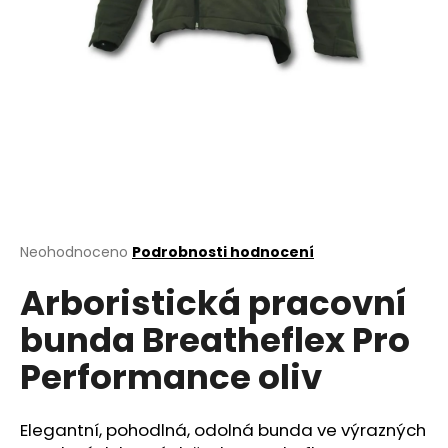
a
j
í
t
?
HLEDAT
Průměrné
Neohodnoceno
Podrobnosti hodnocení
hodnocení
Arboristická pracovní
produktu
je
D
bunda Breatheflex Pro
0,0
o
z
p
Performance oliv
5
o
hvězdiček.
r
u
Elegantní, pohodlná, odolná bunda ve výrazných