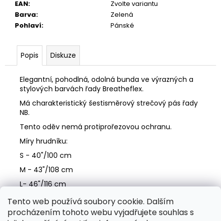
EAN
:
Zvolte variantu
Barva
:
Zelená
Pohlaví
:
Pánské
Popis
Diskuze
Elegantní, pohodlná, odolná bunda ve výrazných a
stylových barvách řady Breatheflex.
Má charakteristický šestisměrový strečový pás řady
NB.
Tento oděv nemá protiprořezovou ochranu.
Míry hrudníku:
S - 40"/100 cm
M - 43"/108 cm
L- 46"/116 cm
XL - 49"/124 cm
Tento web používá soubory cookie. Dalším
procházením tohoto webu vyjadřujete souhlas s
2XL - 52"/132 cm