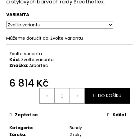
č
a stylových barvách řady Breatheflex.
u
j
VARIANTA
e
m
e
Můžeme doručit do:
Zvolte variantu
Zvolte variantu
Kód:
Zvolte variantu
Značka:
Arbortec
6 814 Kč
Měrná
DO KOŠÍKU
cena:
Zeptat se
Sdílet
Kategorie
:
Bundy
Záruka
:
2 roky