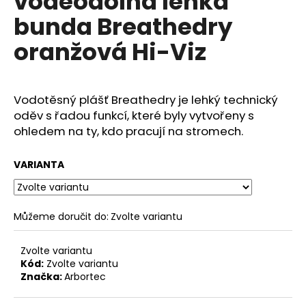
voděodolná lehká
č
z
u
bunda Breathedry
5
j
hvězdiček.
oranžová Hi-Viz
e
m
e
Vodotěsný plášť Breathedry je lehký technický
oděv s řadou funkcí, které byly vytvořeny s
ohledem na ty, kdo pracují na stromech.
VARIANTA
Můžeme doručit do:
Zvolte variantu
Zvolte variantu
Kód:
Zvolte variantu
Značka:
Arbortec