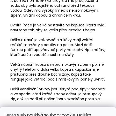
Arbortec normu EN343 třídy 3 a má prodloužená
záda, aby byla zajištěna ochrana před tekoucí
vodou. Oděv má vysoký límec s nepromokavým
zipem, vnitřní klopou a chráničem krku.
Uvnitř límce je velká nastavitelná kapuce, která byla
navržena tak, aby se vešla přes lezeckou helmu.
Délka rukávů je velkorysá a rukávy mají vnitřní
měkké manžety s poutky na palec. Mezi další
funkce patří upevňovací prvky na suchý zip a háčky,
které udržují vodotěsnost manžety.
Velká náprsní kapsa s nepromokavým zipem pojme
chytrý telefon a další velká kapsa s kapsičkami je
přístupná přes dlouhé boční zipy. Kapsa také
funguje jako větrací bod s mřížkovými panely uvnitř.
Další ventilační otvory jsou skryté pod zipy v podpaží
a ve spodní části každé strany oděvu je přístupový
zip, což se hodí při nošení horolezeckého postroje.
Vodotěsný plášť Breathedry je k dispozici také ve
vysoce viditelné oranžové a žluté barvě, která
Tento web používá soubory cookie. Dalším