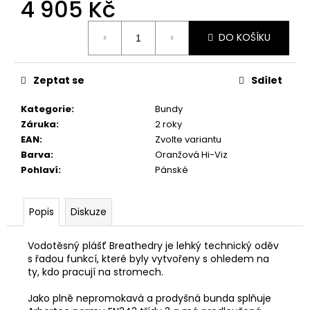
4 905 Kč
Měrná
DO KOŠÍKU
cena:
Zeptat se
Sdílet
Kategorie
:
Bundy
Záruka
:
2 roky
EAN
:
Zvolte variantu
Barva
:
Oranžová Hi-Viz
Pohlaví
:
Pánské
Popis
Diskuze
Vodotěsný plášť Breathedry je lehký technický oděv
s řadou funkcí, které byly vytvořeny s ohledem na
ty, kdo pracují na stromech.
Jako plně nepromokavá a prodyšná bunda splňuje