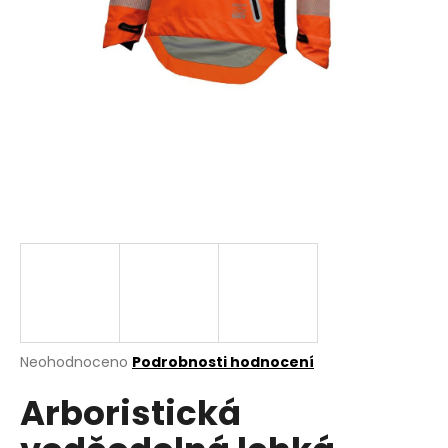
a
j
í
t
?
HLEDAT
D
o
p
Průměrné
Neohodnoceno
Podrobnosti hodnocení
hodnocení
o
Arboristická
produktu
r
je
u
0,0