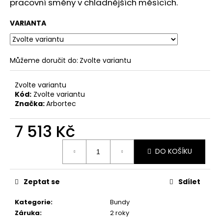
č
pracovní směny v chladnějších měsících.
u
j
VARIANTA
e
m
e
Můžeme doručit do:
Zvolte variantu
Zvolte variantu
Kód:
Zvolte variantu
Značka:
Arbortec
7 513 Kč
Měrná
DO KOŠÍKU
cena:
Zeptat se
Sdílet
Kategorie
:
Bundy
Záruka
:
2 roky