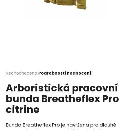
a
j
í
t
?
HLEDAT
Průměrné
Neohodnoceno
Podrobnosti hodnocení
hodnocení
Arboristická pracovní
produktu
je
D
bunda Breatheflex Pro
0,0
o
z
p
citrine
5
o
hvězdiček.
r
u
Bunda Breatheflex Pro je navržena pro dlouhé