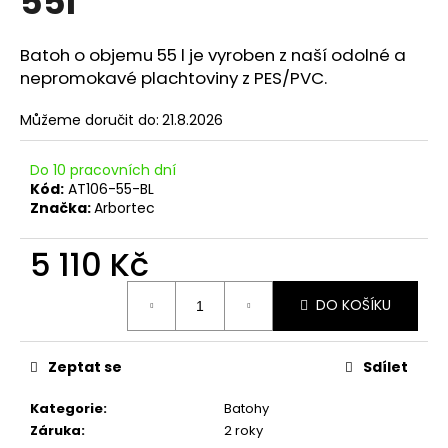
55l
č
z
u
5
j
hvězdiček.
Batoh o objemu 55 l je vyroben z naší odolné a
e
nepromokavé plachtoviny z PES/PVC.
m
e
Můžeme doručit do:
21.8.2026
Do 10 pracovních dní
Kód:
AT106-55-BL
Značka:
Arbortec
5 110 Kč
Měrná
DO KOŠÍKU
cena:
Zeptat se
Sdílet
Kategorie
:
Batohy
Záruka
:
2 roky