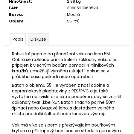
Hmotnost
:
2.38 kg
EAN
:
3060523060520
Barva
:
Modrá
Objem
:
55 litrů
Popis
Diskuze
Robustní popruh na přenášení vaku na lana 55L
Cobra se rozkládá přímo kolem základny vaku a je
připojen k vlečným bodům pomocí 4 hliníkových
kroužků; umožňují výměnu rukojetí, pokud se v
průběhu času poškodí nebo opotřebují.
Batoh o objemu 55 l je vyroben z naší odolné a
nepromokavé plachtoviny z PES/PVC a je také
vyztužen na svislé ose extra podpěrou, aby se zajistil
dokonalý tvar „kbelíku“. Batoh snadno pojme 50m
šplhací nebo úvazové lano, s dostatkem volného
místa pro další šplhací nebo lanovou výstroj.
Vak má víko se zipem s překrývajícím bouřkovým
krytem a přístupový bod lana ve středu s gumovým