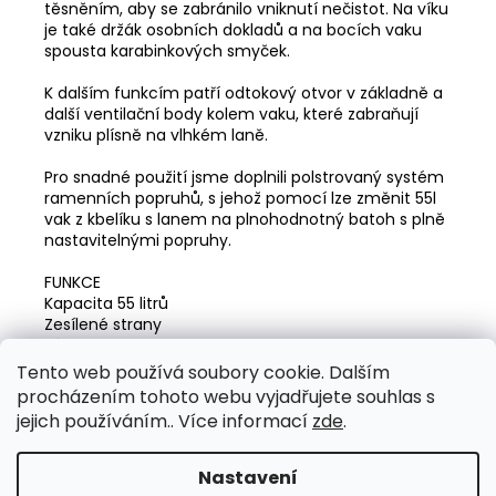
těsněním, aby se zabránilo vniknutí nečistot. Na víku
je také držák osobních dokladů a na bocích vaku
spousta karabinkových smyček.
K dalším funkcím patří odtokový otvor v základně a
další ventilační body kolem vaku, které zabraňují
vzniku plísně na vlhkém laně.
Pro snadné použití jsme doplnili polstrovaný systém
ramenních popruhů, s jehož pomocí lze změnit 55l
vak z kbelíku s lanem na plnohodnotný batoh s plně
nastavitelnými popruhy.
FUNKCE
Kapacita 55 litrů
Zesílené strany
Víko na zip s bouřkovou klapkou
Vnitřní kryt proti prachu s utahovatelnou šňůrou
Tento web používá soubory cookie. Dalším
Vypouštěcí otvor a větrací otvory
procházením tohoto webu vyjadřujete souhlas s
2 boční kapsy a síťovaná kapsa
jejich používáním.. Více informací
zde
.
Nepromokavá plachtovina z PES/PVC
Nastavení
Z
Vytvořil Shoptet